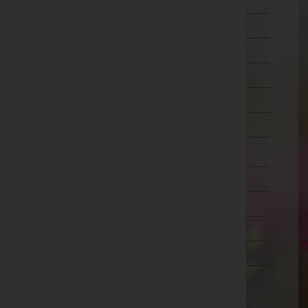
Schärding
Steyr-Land
Steyr(Stadt)
Urfahr-Umgebung
Vöcklabruck
Wels-Land
Wels(Stadt)
Salzburg
Steiermark
Tirol
Vorarlberg
Wien