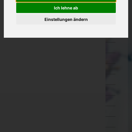
Oberösterreich
Ich lehne ab
Braunau am Inn
Einstellungen ändern
Eferding
Freistadt
Gmunden
Grieskirchen
Kirchdorf an der Krems
Linz-Land
Linz(Stadt)
Perg
Ried im Innkreis
Rohrbach