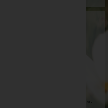
Bestattung Krammer GmbH
Graz-Umgebung, Steiermark
Deutschfeistritz
Schießstattgasse 7, 8121 Deutschfeistritz
Deutschfeistritz
Schiessstattgasse 7, 8121 Deutschfeistritz
Aktuelle Todesfälle
Es gibt keine Einträge, die Ihrer Suche entsprechen.