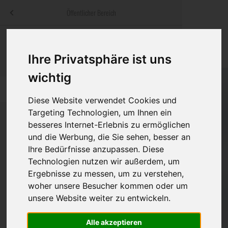
Menü
Öffentlicher Bereich
bestatter
.at
Sterbeanzeigen
Was ist zu tun
Traditionelle
Informationswebsite der österreichischen Bestatter
Ihre Privatsphäre ist uns
ch
Rat & Hilfe im Trauerfall
Bestattungsar
Alternative B
wichtig
Navigation
h
Ihre Bestatter
Leistungen de
überspringen
Diese Website verwendet Cookies und
Targeting Technologien, um Ihnen ein
Kosten
besseres Internet-Erlebnis zu ermöglichen
und die Werbung, die Sie sehen, besser an
Vorsorge
Bundesland
Ihre Bedürfnisse anzupassen. Diese
Technologien nutzen wir außerdem, um
Ergebnisse zu messen, um zu verstehen,
Burgenland
woher unsere Besucher kommen oder um
unsere Website weiter zu entwickeln.
Kärnten
Niederösterreich
Alle akzeptieren