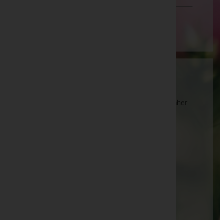
Wien
Wartung
Die Suche wird derzeit überarbeitet und kann daher
unvollständige oder fehlerhafte Zuordnungen
anzeigen. Wir bitten um Ihr Verständnis.
Ihre Bestatter
Adolf Perner
Andrea Brigitte Krennmayr
Andreas Prielinger