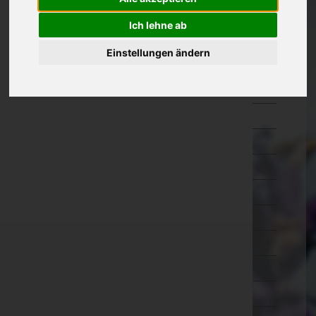
Kärnten
Ich lehne ab
Niederösterreich
Einstellungen ändern
Oberösterreich
Braunau am Inn
Eferding
Freistadt
Gmunden
Grieskirchen
Kirchdorf an der Krems
Linz-Land
Linz(Stadt)
Perg