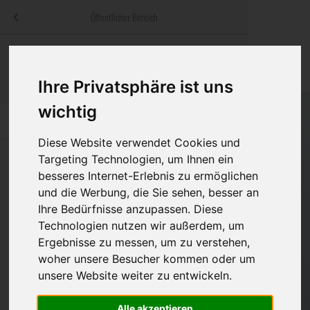
Menü
Öffentlicher Bereich
bestatter
.at
Sterbeanzeigen
Was ist zu tun
Traditionelle
Informationswebsite der österreichischen Bestatter
Ihre Privatsphäre ist uns
ch
Rat & Hilfe im Trauerfall
Bestattungsar
Alternative B
Navigation
wichtig
h
Ihre Bestatter
Leistungen de
überspringen
Diese Website verwendet Cookies und
Kosten
Targeting Technologien, um Ihnen ein
besseres Internet-Erlebnis zu ermöglichen
Vorsorge
und die Werbung, die Sie sehen, besser an
Ihre Bedürfnisse anzupassen. Diese
Technologien nutzen wir außerdem, um
Ergebnisse zu messen, um zu verstehen,
Bundesland
woher unsere Besucher kommen oder um
unsere Website weiter zu entwickeln.
Burgenland
Alle akzeptieren