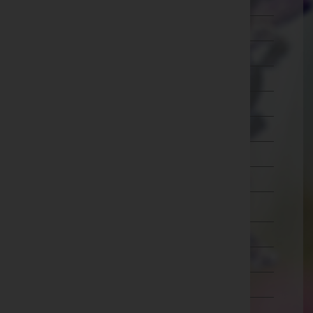
Ried im Innkreis
Rohrbach
Schärding
Steyr-Land
Steyr(Stadt)
Urfahr-Umgebung
Vöcklabruck
Wels-Land
Wels(Stadt)
Salzburg
Steiermark
Tirol
Vorarlberg