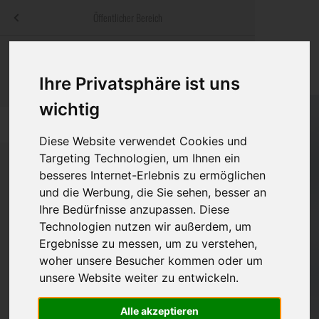
Menü
Öffentlicher Bereich
bestatter
.at
Sterbeanzeigen
Was ist zu tun
Traditionelle
Informationswebsite der österreichischen Bestatter
Ihre Privatsphäre ist uns
ch
Rat & Hilfe im Trauerfall
Bestattungsar
Alternative B
wichtig
Navigation
h
Ihre Bestatter
Leistungen de
überspringen
Diese Website verwendet Cookies und
Targeting Technologien, um Ihnen ein
Kosten
besseres Internet-Erlebnis zu ermöglichen
und die Werbung, die Sie sehen, besser an
Vorsorge
Ihre Bedürfnisse anzupassen. Diese
Technologien nutzen wir außerdem, um
Ergebnisse zu messen, um zu verstehen,
Bundesland
woher unsere Besucher kommen oder um
unsere Website weiter zu entwickeln.
Alle akzeptieren
Burgenland