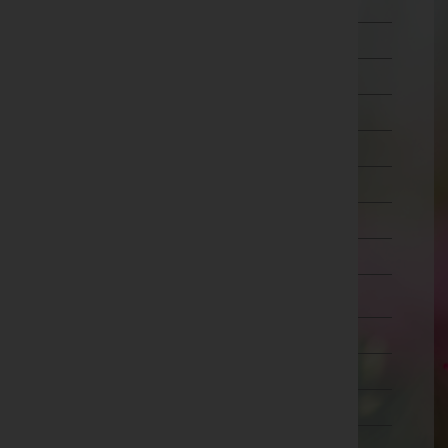
Ried im Innkreis
Rohrbach
Schärding
Steyr-Land
Steyr(Stadt)
Urfahr-Umgebung
Vöcklabruck
Wels-Land
Wels(Stadt)
Salzburg
Steiermark
Tirol
Vorarlberg