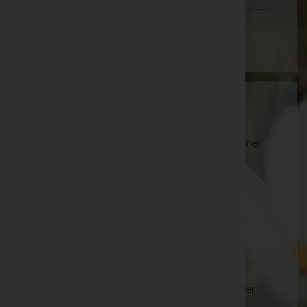
Wien
Wartung
Die Suche wird derzeit überarbeitet und kann daher
unvollständige oder fehlerhafte Zuordnungen
anzeigen. Wir bitten um Ihr Verständnis.
Ihre Bestatter
Beerdigungsinstitut Komet KG
Benu GmbH
Bestattung der Stadt Wels GmbH - Bestattung der
Stadt Wels GmbH