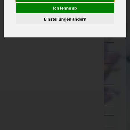
Kärnten
Ich lehne ab
Niederösterreich
Einstellungen ändern
Oberösterreich
Braunau am Inn
Eferding
Freistadt
Gmunden
Grieskirchen
Kirchdorf an der Krems
Linz-Land
Linz(Stadt)
Perg