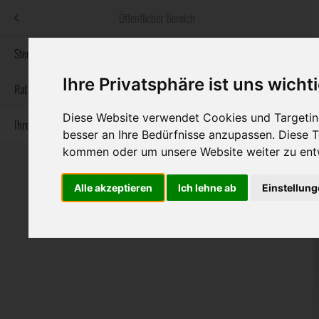
Menü
Öffentlicher Bereich
bestatter
.at
Sterbeanzeigen
Ihre Privatsphäre ist uns wicht
Informationswebsite der österreichischen Bestatter
Rat & Hilfe im Trauerfall
Diese Website verwendet Cookies und Targeting
Ihre Bestatter
Navigation
Sterbeanzeigen
Rat & Hilfe im Trauerfall
Ihre Bestatter
besser an Ihre Bedürfnisse anzupassen. Diese
überspringen
kommen oder um unsere Website weiter zu ent
Alle akzeptieren
Ich lehne ab
Einstellun
Bundesland