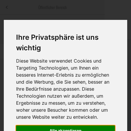
Menü
Öffentlicher Bereich
bestatter
.at
Sterbeanzeigen
Was ist zu tun
Traditionelle
Informationswebsite der österreichischen Bestatter
Ihre Privatsphäre ist uns
ch
Rat & Hilfe im Trauerfall
Bestattungsar
Alternative B
Navigation
wichtig
h
Ihre Bestatter
Leistungen de
überspringen
Diese Website verwendet Cookies und
Kosten
Targeting Technologien, um Ihnen ein
besseres Internet-Erlebnis zu ermöglichen
Vorsorge
und die Werbung, die Sie sehen, besser an
Ihre Bedürfnisse anzupassen. Diese
Technologien nutzen wir außerdem, um
Ergebnisse zu messen, um zu verstehen,
Bundesland
woher unsere Besucher kommen oder um
unsere Website weiter zu entwickeln.
Burgenland
Alle akzeptieren