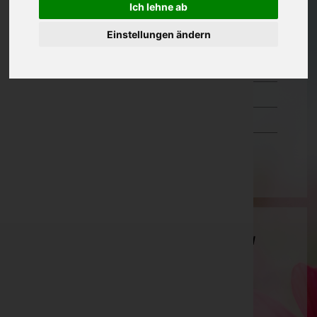
Ich lehne ab
Oberösterreich
Einstellungen ändern
Salzburg
Steiermark
Tirol
Vorarlberg
Wien
Mag. Verena Brunnbauer - Death Positiv
Bestatterinnen
Linz(Stadt), Oberösterreich
Website:
https://deathpositiv.at
E-Mail:
info@deathpositiv.at