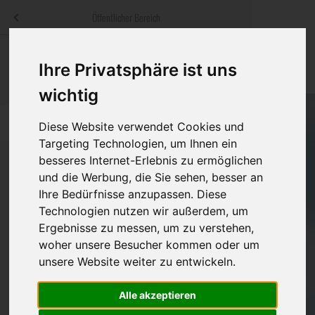
Menü
Öffentlicher Bereich
bestatter
.at
Sterbeanzeigen
Was ist zu tun
Traditionelle
Ihre Privatsphäre ist uns
Informationswebsite der österreichischen Bestatter
ch
Rat & Hilfe im Trauerfall
Bestattungsar
Alternative B
wichtig
Navigation
h
Ihre Bestatter
Leistungen de
überspringen
Diese Website verwendet Cookies und
Targeting Technologien, um Ihnen ein
Kosten
besseres Internet-Erlebnis zu ermöglichen
und die Werbung, die Sie sehen, besser an
Vorsorge
Ihre Bedürfnisse anzupassen. Diese
Bundesland
Technologien nutzen wir außerdem, um
Ergebnisse zu messen, um zu verstehen,
woher unsere Besucher kommen oder um
Burgenland
unsere Website weiter zu entwickeln.
Kärnten
Alle akzeptieren
Niederösterreich