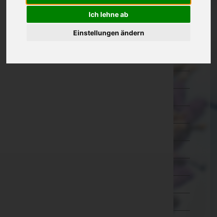
Kärnten
Ich lehne ab
Niederösterreich
Einstellungen ändern
Oberösterreich
Braunau am Inn
Eferding
Freistadt
Gmunden
Grieskirchen
Kirchdorf an der Krems
Linz-Land
Linz(Stadt)
Perg