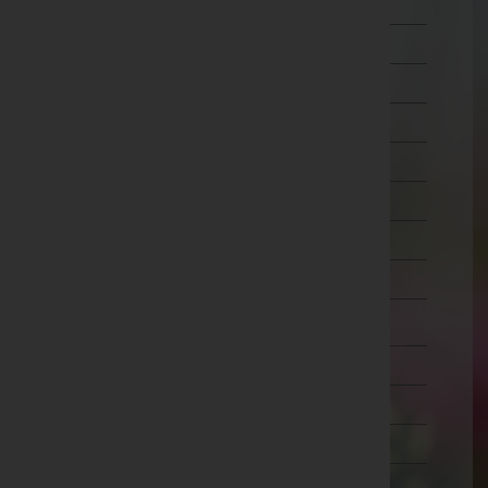
Ried im Innkreis
Rohrbach
Schärding
Steyr-Land
Steyr(Stadt)
Urfahr-Umgebung
Vöcklabruck
Wels-Land
Wels(Stadt)
Salzburg
Steiermark
Tirol
Vorarlberg