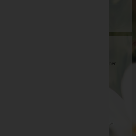
Wien
Wartung
Die Suche wird derzeit überarbeitet und kann daher
unvollständige oder fehlerhafte Zuordnungen
anzeigen. Wir bitten um Ihr Verständnis.
Ihre Bestatter
Bestattung Ing. Markus Luger KG - Bestattung
Markus Luger
BESTATTUNG SCHÄRDING Rakaseder-Galos GmbH
Mike Gerhard Anton Reisecker