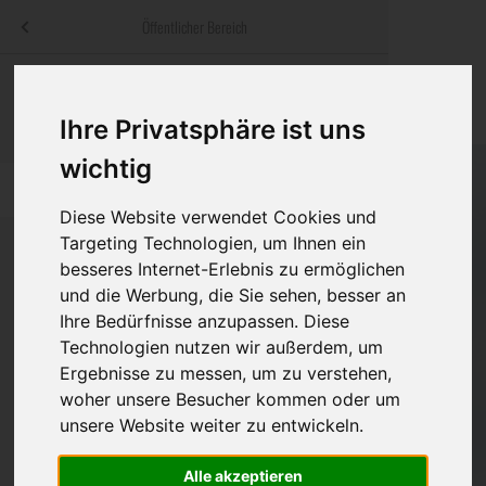
Menü
Öffentlicher Bereich
bestatter
.at
Sterbeanzeigen
Was ist zu tun
Traditionelle
Informationswebsite der österreichischen Bestatter
Ihre Privatsphäre ist uns
ch
Rat & Hilfe im Trauerfall
Bestattungsar
Alternative B
wichtig
Navigation
h
Ihre Bestatter
Leistungen de
überspringen
Diese Website verwendet Cookies und
Targeting Technologien, um Ihnen ein
Kosten
besseres Internet-Erlebnis zu ermöglichen
und die Werbung, die Sie sehen, besser an
Vorsorge
Ihre Bedürfnisse anzupassen. Diese
Technologien nutzen wir außerdem, um
Ergebnisse zu messen, um zu verstehen,
Bundesland
woher unsere Besucher kommen oder um
unsere Website weiter zu entwickeln.
Burgenland
Alle akzeptieren