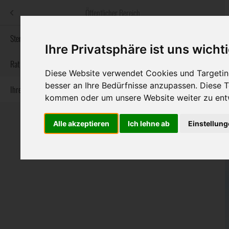
Menü
Öffentlicher Bereich
bestatter
.at
Sterbeanzeigen
Ihre Privatsphäre ist uns wicht
Informationswebsite der österreichischen Bestatter
Rat & Hilfe im Trauerfall
Diese Website verwendet Cookies und Targeting
besser an Ihre Bedürfnisse anzupassen. Diese
Ihre Bestatter
Navigation
Sterbeanzeigen
Rat & Hilfe im Trauerfall
Ihre Bestatter
kommen oder um unsere Website weiter zu ent
überspringen
Alle akzeptieren
Ich lehne ab
Einstellun
Bundesland
Burgenland