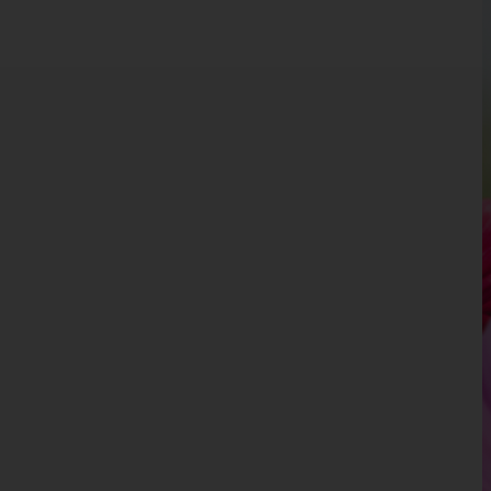
Kärnten
Niederösterreich
Oberösterreich
Salzburg
Steiermark
Tirol
Vorarlberg
Wien