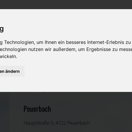
Rat & Hilfe im Trauerfall
Bestattungsarten
Was ist zu tun im Todesfall?
Traditionelle Bestattungsarten
ig
Bestattungsarten
Alternative Bestattungsarten
 Technologien, um Ihnen ein besseres Internet-Erlebnis zu
 Technologien nutzen wir außerdem, um Ergebnisse zu mess
Leistungen des Bestatters
wickeln.
Kosten
gen ändern
Mike Gerhard Anton Reisecker
Vorsorge
Schärding, Oberösterreich
Peuerbach
Hauptstraße 5, 4722 Peuerbach