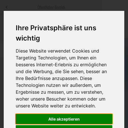
Menü
Öffentlicher Bereich
bestatter
.at
Sterbeanzeigen
Was ist zu tun
Traditionelle
Ihre Privatsphäre ist uns
Informationswebsite der österreichischen Bestatter
ch
Rat & Hilfe im Trauerfall
Bestattungsar
Alternative B
wichtig
Navigation
h
Ihre Bestatter
Leistungen de
überspringen
Diese Website verwendet Cookies und
Targeting Technologien, um Ihnen ein
Kosten
besseres Internet-Erlebnis zu ermöglichen
und die Werbung, die Sie sehen, besser an
Ihre Bedürfnisse anzupassen. Diese
Vorsorge
Bundesland
Technologien nutzen wir außerdem, um
Ergebnisse zu messen, um zu verstehen,
woher unsere Besucher kommen oder um
Burgenland
unsere Website weiter zu entwickeln.
Kärnten
Alle akzeptieren
Niederösterreich