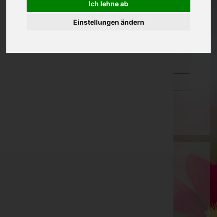
Ich lehne ab
Oberösterreich
Einstellungen ändern
Salzburg
Steiermark
Tirol
Vorarlberg
Wien
Bestattung M. Lassnig KG
Villach Stadt, Kärnten
Feistritz an der Drau