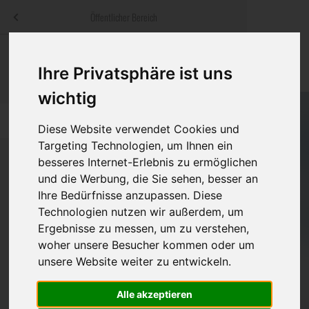
Menü
Öffentlicher Bereich
bestatter
.at
Sterbeanzeigen
Was ist zu tun
Traditionelle
Ihre Privatsphäre ist uns
Informationswebsite der österreichischen Bestatter
ch
Rat & Hilfe im Trauerfall
Bestattungsar
Alternative B
wichtig
Navigation
h
Ihre Bestatter
Leistungen de
überspringen
Diese Website verwendet Cookies und
Targeting Technologien, um Ihnen ein
Kosten
besseres Internet-Erlebnis zu ermöglichen
und die Werbung, die Sie sehen, besser an
Vorsorge
Ihre Bedürfnisse anzupassen. Diese
Bundesland
Technologien nutzen wir außerdem, um
Ergebnisse zu messen, um zu verstehen,
woher unsere Besucher kommen oder um
Burgenland
unsere Website weiter zu entwickeln.
Eisenstadt-Umgebung
Alle akzeptieren
Eisenstadt(Stadt)