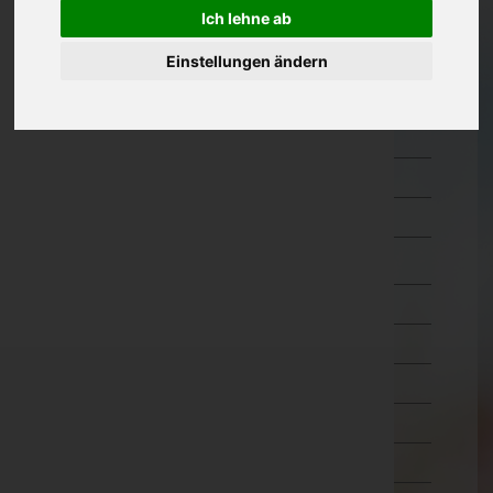
Güssing
Ich lehne ab
Jennersdorf
Einstellungen ändern
Mattersburg
Neusiedl am See
Oberpullendorf
Oberwart
Rust(Stadt)
Kärnten
Niederösterreich
Oberösterreich
Salzburg
Steiermark