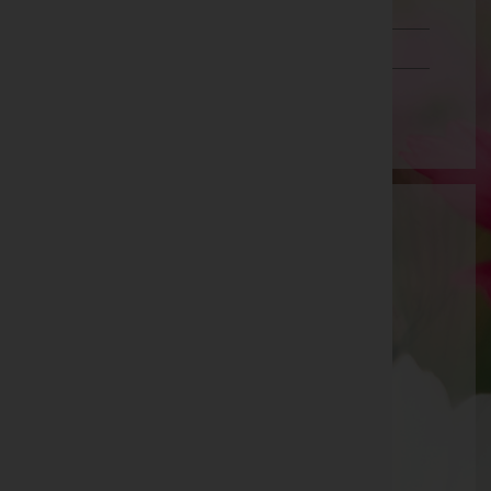
Tirol
Vorarlberg
Wien
Bestattung Neugebauer GmbH
Bruck an der Leitha, Niederösterreich
Mannersdorf a.Leithagebirge
Jägerzeile 12, 2452 Mannersdorf a.Leithagebirge
Bruck an der Leitha
Pachfurtherstraße 3, 2460 Bruck an der Leitha