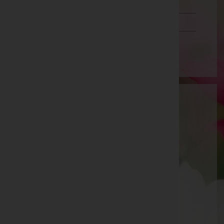
Schwaz
Vorarlberg
Wien
Bestattung Neugebauer GmbH
Bruck an der Leitha, Niederösterreich
Mannersdorf a.Leithagebirge
Jägerzeile 12, 2452 Mannersdorf a.Leithagebirge
Bruck an der Leitha
Pachfurtherstraße 3, 2460 Bruck an der Leitha