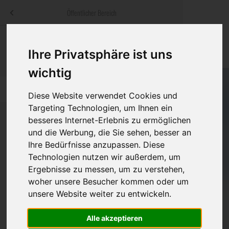
Menü
Öffentlicher Bereich
bestatter
.at
Sterbeanzeigen
Was ist zu tun
Traditionelle
Ihre Privatsphäre ist uns
Informationswebsite der österreichischen Bestatter
ch
Rat & Hilfe im Trauerfall
Bestattungsar
Alternative B
wichtig
Navigation
h
Ihre Bestatter
Leistungen de
überspringen
Diese Website verwendet Cookies und
Targeting Technologien, um Ihnen ein
Kosten
besseres Internet-Erlebnis zu ermöglichen
und die Werbung, die Sie sehen, besser an
Vorsorge
Ihre Bedürfnisse anzupassen. Diese
Bundesland
Technologien nutzen wir außerdem, um
Ergebnisse zu messen, um zu verstehen,
woher unsere Besucher kommen oder um
Burgenland
unsere Website weiter zu entwickeln.
Kärnten
Alle akzeptieren
Niederösterreich