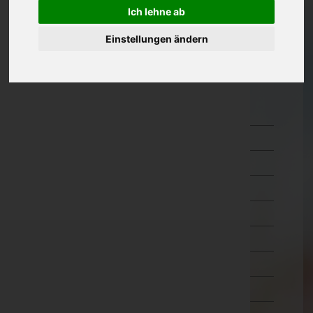
Ich lehne ab
Oberösterreich
Einstellungen ändern
Salzburg
Steiermark
Tirol
Imst
Innsbruck-Land
Innsbruck-Stadt
Kitzbühel
Kufstein
Landeck
Lienz
Reutte