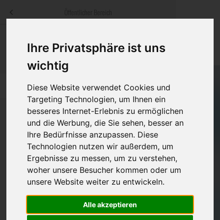
Menü
Öffentlicher Bereich
bestatter
.at
Sterbeanzeigen
Was ist zu tun
Traditionelle
Ihre Privatsphäre ist uns
Informationswebsite der österreichischen Bestatter
ch
Rat & Hilfe im Trauerfall
Bestattungsar
Alternative B
wichtig
Navigation
h
Ihre Bestatter
Leistungen de
überspringen
Diese Website verwendet Cookies und
Targeting Technologien, um Ihnen ein
Kosten
besseres Internet-Erlebnis zu ermöglichen
und die Werbung, die Sie sehen, besser an
Ihre Bedürfnisse anzupassen. Diese
Vorsorge
Bundesland
Technologien nutzen wir außerdem, um
Ergebnisse zu messen, um zu verstehen,
woher unsere Besucher kommen oder um
Burgenland
unsere Website weiter zu entwickeln.
Kärnten
Alle akzeptieren
Niederösterreich