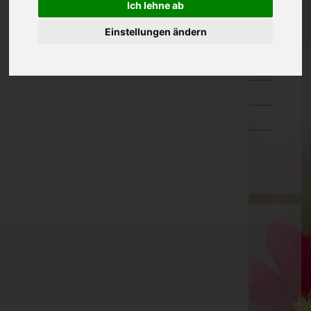
Ich lehne ab
Oberösterreich
Einstellungen ändern
Salzburg
Steiermark
Tirol
Vorarlberg
Wien
Bestattung Oberes Schwarzatal GmbH
Neunkirchen, Niederösterreich
Reichenau an der Rax