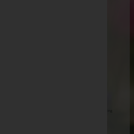
Kukmirn
Untere Dorfstraße (Kukmirn) 31, 7543 Kukmirn
Website:
http://www.bestattung-oswald.at
E-Mail:
bestattung.oswald@aon.at
Telefon: +43 (0)3322 422 63
Fax: +43 (0)3322 422 28
Aktuelle Todesfälle
Walter Mosgöller -
Aufbahrungshalle St. Michael
Rosa Weinhofer -
Aufbahrungshalle Hasendorf
Josefine Huber -
Filialkirche St. Nikolaus
Monika Bienczyk -
Ortsfriedhof Güssing
Anton Stifter, Wirklicher Hofrat Dr. -
Basilika Güssing
Inge Gotthardt -
Aufbahrungshalle Moschendorf
Alfred Augustin -
Filialkirche Schallendorf