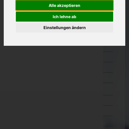
Hermagor
Alle akzeptieren
Klagenfurt Land
Ich lehne ab
Klagenfurt Stadt
Einstellungen ändern
Sankt Veit an der Glan
Spittal an der Drau
Villach Land
Villach Stadt
Völkermarkt
Wolfsberg
Niederösterreich
Oberösterreich
Salzburg