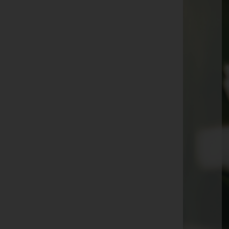
Angela Guttmann -
Jakobikirche Güssing
Josef Kroboth -
beim Glockenhaus Krottendorf
Hilde Cseh -
Jakobikirche Güssing
Erna Maikisch -
Pfarrkirche D.-Tschantschendorf
Alfred Joszt -
Aufbahrungshalle Rehgraben
Olga Peer -
Wallfahrtskirche Maria Weinberg
Rosa Weiner -
beim Familiengrab am Ortsfriedhof
Schallendorf
Erich Feichtinger -
Ortskirche Hackerberg
Liselotte Unger -
Aufbahrungshalle Kukmirn
Horst Prossinger -
Jakobikirche Güssing
Maria Derkits -
Aufbahrungshalle Stegersbach
Maria Sulz -
Wallfahrtskirche Maria Weinberg