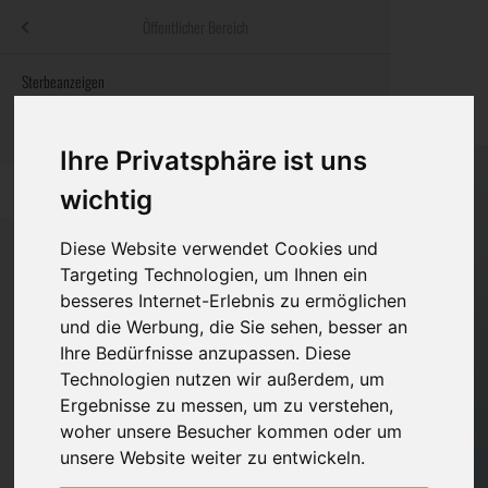
Menü
Öffentlicher Bereich
bestatter
.at
Sterbeanzeigen
Was ist zu tun
Traditionelle
Informationswebsite der österreichischen Bestatter
ch
Rat & Hilfe im Trauerfall
Bestattungsar
Alternative B
Ihre Privatsphäre ist uns
Navigation
h
Ihre Bestatter
Leistungen de
überspringen
wichtig
Kosten
Diese Website verwendet Cookies und
Targeting Technologien, um Ihnen ein
Vorsorge
besseres Internet-Erlebnis zu ermöglichen
Bundesland
und die Werbung, die Sie sehen, besser an
Ihre Bedürfnisse anzupassen. Diese
Technologien nutzen wir außerdem, um
Burgenland
Ergebnisse zu messen, um zu verstehen,
woher unsere Besucher kommen oder um
Kärnten
unsere Website weiter zu entwickeln.
Feldkirchen