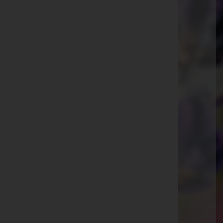
Stegersbach
Hauptplatz 6, 7551 Stegersbach
Website:
http://www.bestattung-oswald.at
E-Mail:
bestattung.oswald@aon.at
Telefon: +43 (0)3326 522 09
Sankt Michael im Burgenland
Nr. 179, 7535 Sankt Michael im Burgenland
Website:
http://www.bestattung-oswald.at
E-Mail:
bestattung.oswald@aon.at
Telefon: +43 (0)3322 422 63
Fax: +43 (0)3322 422 28
Güssing
Rotkreuzberg-Straße 4, 7540 Güssing
Website:
http://www.bestattung-oswald.at
E-Mail:
bestattung.oswald@aon.at
Telefon: +43 (0)3322 422 63