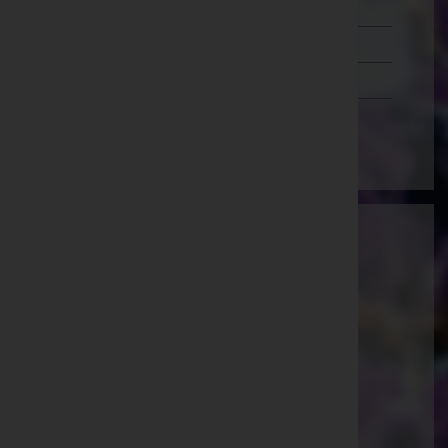
Steiermark
Tirol
Vorarlberg
Wien
Bestattung Oswald GmbH - Bestattung
Oswald GmbH
Rotkreuzbergstraße 4, 7540 Güssing
Güssing, Burgenland
Website:
https://www.bestattung-oswald.at
E-Mail:
bestattung.oswald@aon.at
Telefon: +43 (0) 3322 42263