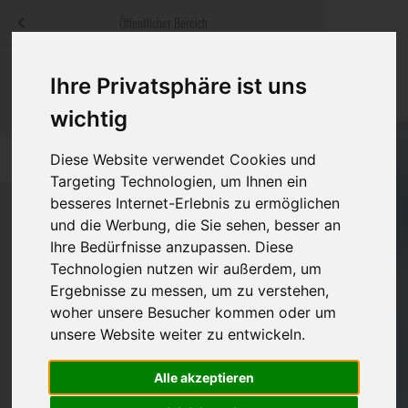
Menü
Öffentlicher Bereich
bestatter
.at
Sterbeanzeigen
Was ist zu tun
Traditionelle
Ihre Privatsphäre ist uns
Informationswebsite der österreichischen Bestatter
ch
Rat & Hilfe im Trauerfall
Bestattungsar
Alternative B
wichtig
Navigation
h
Ihre Bestatter
Leistungen de
Diese Website verwendet Cookies und
überspringen
Targeting Technologien, um Ihnen ein
besseres Internet-Erlebnis zu ermöglichen
Kosten
und die Werbung, die Sie sehen, besser an
Ihre Bedürfnisse anzupassen. Diese
Vorsorge
Bundesland
Technologien nutzen wir außerdem, um
Ergebnisse zu messen, um zu verstehen,
woher unsere Besucher kommen oder um
Burgenland
unsere Website weiter zu entwickeln.
Kärnten
Alle akzeptieren
Niederösterreich