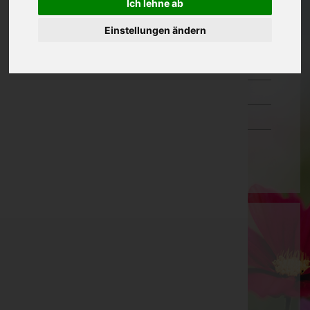
Ich lehne ab
Oberösterreich
Einstellungen ändern
Salzburg
Steiermark
Tirol
Vorarlberg
Wien
Bestattung Pichler GmbH
Gmunden, Oberösterreich
Gmunden