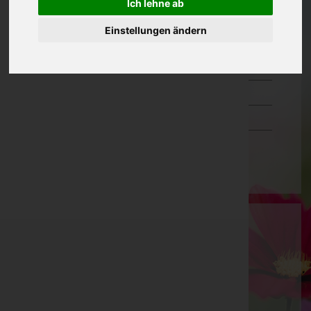
Ich lehne ab
Oberösterreich
Einstellungen ändern
Salzburg
Steiermark
Tirol
Vorarlberg
Wien
Bestattung Schachner GmbH
Liezen, Steiermark
Wörschach