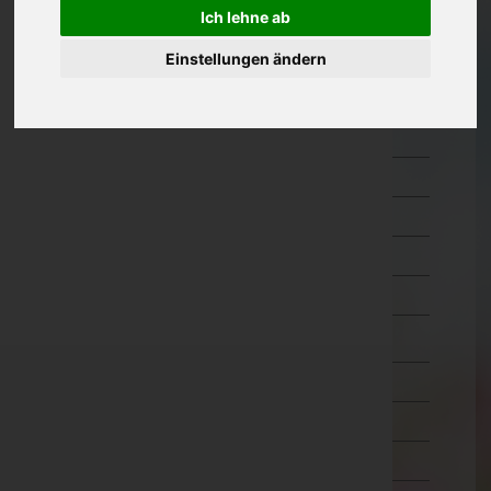
Hermagor
Ich lehne ab
Klagenfurt Land
Einstellungen ändern
Klagenfurt Stadt
Sankt Veit an der Glan
Spittal an der Drau
Villach Land
Villach Stadt
Völkermarkt
Wolfsberg
Niederösterreich
Oberösterreich
Salzburg