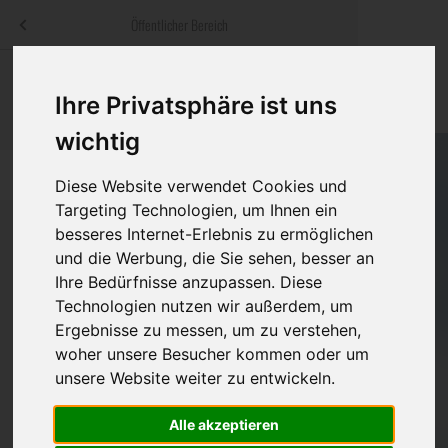
Menü
Öffentlicher Bereich
bestatter
.at
Sterbeanzeigen
Was ist zu tun
Traditionelle
Ihre Privatsphäre ist uns
Informationswebsite der österreichischen Bestatter
ch
Rat & Hilfe im Trauerfall
Bestattungsar
Alternative B
wichtig
Navigation
h
Ihre Bestatter
Leistungen de
überspringen
Diese Website verwendet Cookies und
Targeting Technologien, um Ihnen ein
Kosten
besseres Internet-Erlebnis zu ermöglichen
und die Werbung, die Sie sehen, besser an
Vorsorge
Ihre Bedürfnisse anzupassen. Diese
Bundesland
Technologien nutzen wir außerdem, um
Ergebnisse zu messen, um zu verstehen,
woher unsere Besucher kommen oder um
Burgenland
unsere Website weiter zu entwickeln.
Kärnten
Alle akzeptieren
Feldkirchen