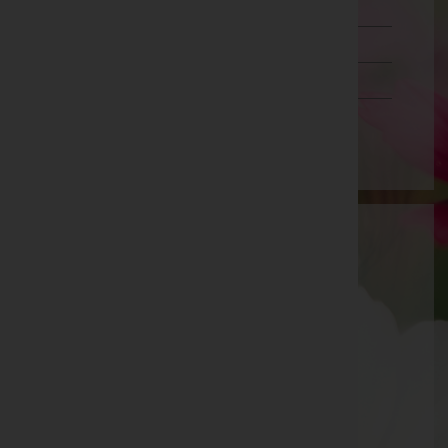
Steiermark
Tirol
Vorarlberg
Wien
Bestattung Slunsky Ges.m.b.H
Korneuburg, Niederösterreich
Ernstbrunn
Mistelbacherstraße 2, 2115 Ernstbrunn
Aktuelle Todesfälle