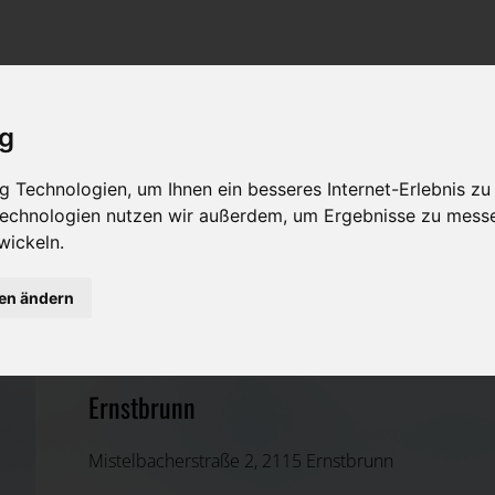
Rat & Hilfe im Trauerfall
Bestattungsarten
Was ist zu tun im Todesfall?
Traditionelle Bestattungsarten
ig
Bestattungsarten
Alternative Bestattungsarten
 Technologien, um Ihnen ein besseres Internet-Erlebnis zu
Leistungen des Bestatters
 Technologien nutzen wir außerdem, um Ergebnisse zu mess
wickeln.
Kosten
Bestattung Slunsky Ges.m.b.H
gen ändern
Vorsorge
Korneuburg, Niederösterreich
Ernstbrunn
Mistelbacherstraße 2, 2115 Ernstbrunn