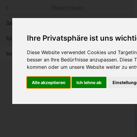
Menü
Öffentlicher Bereich
bestatter
.at
Sterbeanzeigen
Ihre Privatsphäre ist uns wicht
Informationswebsite der österreichischen Bestatter
Rat & Hilfe im Trauerfall
Diese Website verwendet Cookies und Targeting
Ihre Bestatter
Navigation
Sterbeanzeigen
Rat & Hilfe im Trauerfall
Ihre Bestatter
besser an Ihre Bedürfnisse anzupassen. Diese
überspringen
kommen oder um unsere Website weiter zu ent
Alle akzeptieren
Ich lehne ab
Einstellun
Bundesland
Burgenland