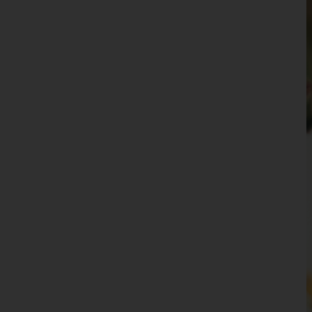
Waidhofen an der Ybbs(Stadt)
Wiener Neustadt(Land)
Wiener Neustadt(Stadt)
Zwettl
Oberösterreich
Salzburg
Steiermark
Tirol
Vorarlberg
Wien