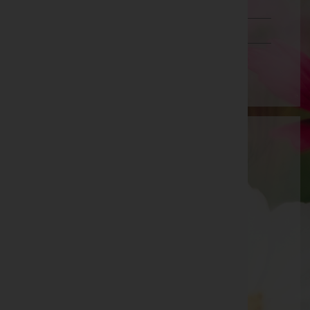
Tirol
Vorarlberg
Wien
Bestattung Slunsky Ges.m.b.H
Korneuburg, Niederösterreich
Ernstbrunn
Mistelbacherstraße 2, 2115 Ernstbrunn
Aktuelle Todesfälle