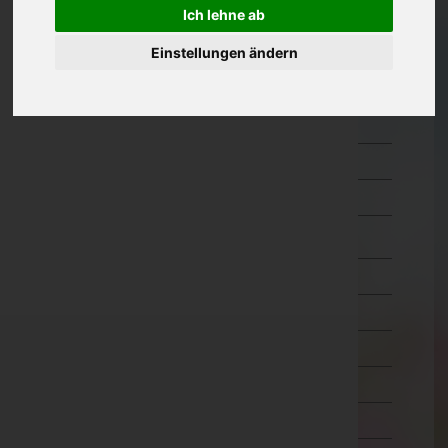
Ich lehne ab
Güssing
Jennersdorf
Einstellungen ändern
Mattersburg
Neusiedl am See
Oberpullendorf
Oberwart
Rust(Stadt)
Kärnten
Niederösterreich
Oberösterreich
Salzburg
Steiermark