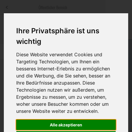
Menü
Öffentlicher Bereich
bestatter
.at
Sterbeanzeigen
Was ist zu tun
Traditionelle
Ihre Privatsphäre ist uns
Informationswebsite der österreichischen Bestatter
ch
Rat & Hilfe im Trauerfall
Bestattungsar
Alternative B
wichtig
Navigation
h
Ihre Bestatter
Leistungen de
überspringen
Diese Website verwendet Cookies und
Targeting Technologien, um Ihnen ein
Kosten
besseres Internet-Erlebnis zu ermöglichen
und die Werbung, die Sie sehen, besser an
Vorsorge
Ihre Bedürfnisse anzupassen. Diese
Bundesland
Technologien nutzen wir außerdem, um
Ergebnisse zu messen, um zu verstehen,
woher unsere Besucher kommen oder um
Burgenland
unsere Website weiter zu entwickeln.
Eisenstadt-Umgebung
Alle akzeptieren
Eisenstadt(Stadt)