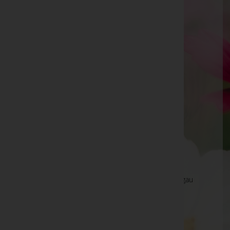
Telefon: +43 (0)6412 4266
Sankt Johann im Pongau
Kirchengasse 3, 5600 Sankt Johann im Pongau
Website:
http://www.sterzl.at
E-Mail:
bestattung@sterzl.at
Mobil: +43 (0)664 3436356
Telefon: +43 (0)6412 4266
Werfen
Markt 47, 5450 Werfen
Altenmarkt im Pongau
Obere Marktstraße 14, 5541 Altenmarkt im Pongau
Aktuelle Todesfälle