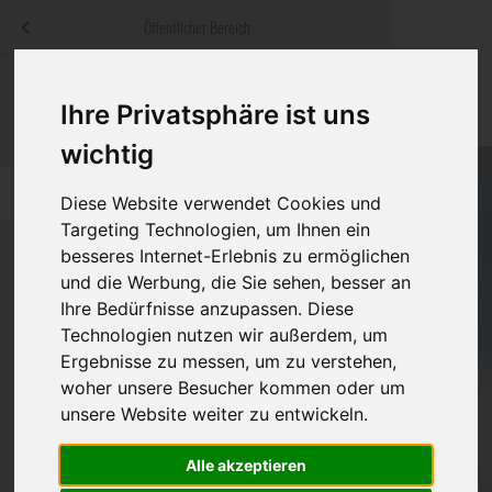
Menü
Öffentlicher Bereich
bestatter
.at
Sterbeanzeigen
Was ist zu tun
Traditionelle
Ihre Privatsphäre ist uns
Informationswebsite der österreichischen Bestatter
ch
Rat & Hilfe im Trauerfall
Bestattungsar
Alternative B
wichtig
Navigation
h
Ihre Bestatter
Leistungen de
überspringen
Diese Website verwendet Cookies und
Targeting Technologien, um Ihnen ein
Kosten
besseres Internet-Erlebnis zu ermöglichen
und die Werbung, die Sie sehen, besser an
Vorsorge
Ihre Bedürfnisse anzupassen. Diese
Bundesland
Technologien nutzen wir außerdem, um
Ergebnisse zu messen, um zu verstehen,
woher unsere Besucher kommen oder um
Burgenland
unsere Website weiter zu entwickeln.
Kärnten
Alle akzeptieren
Niederösterreich