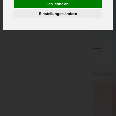
Ich lehne ab
Oberösterreich
Einstellungen ändern
Salzburg
Steiermark
Tirol
Vorarlberg
Wien
Bestattung Sterzl GmbH
Sankt Johann im Pongau, Salzburg
Website:
http://www.sterzl.at
E-Mail:
bestattung@sterzl.at
Mobil: +43 (0)664 3436356