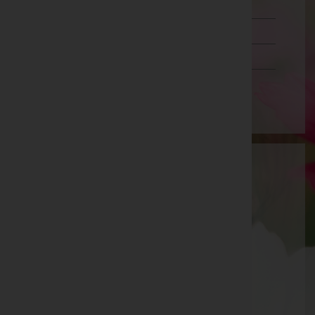
Steiermark
Tirol
Vorarlberg
Wien
Bestattung der Engel KG
Wien 19.,Döbling, Wien
E-Mail:
buero@bestattung-engel.at
Wien 19.,Döbling
Heiligenstädter Straße 11-25/1/4, 1190 Wien
19.,Döbling