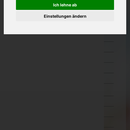
Hermagor
Ich lehne ab
Klagenfurt Land
Einstellungen ändern
Klagenfurt Stadt
Sankt Veit an der Glan
Spittal an der Drau
Villach Land
Villach Stadt
Völkermarkt
Wolfsberg
Niederösterreich
Oberösterreich
Salzburg