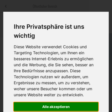
Menü
Öffentlicher Bereich
bestatter
.at
Sterbeanzeigen
Was ist zu tun
Traditionelle
Ihre Privatsphäre ist uns
Informationswebsite der österreichischen Bestatter
ch
Rat & Hilfe im Trauerfall
Bestattungsar
Alternative B
wichtig
Navigation
h
Ihre Bestatter
Leistungen de
überspringen
Diese Website verwendet Cookies und
Targeting Technologien, um Ihnen ein
Kosten
besseres Internet-Erlebnis zu ermöglichen
und die Werbung, die Sie sehen, besser an
Vorsorge
Ihre Bedürfnisse anzupassen. Diese
Bundesland
Technologien nutzen wir außerdem, um
Ergebnisse zu messen, um zu verstehen,
woher unsere Besucher kommen oder um
Burgenland
unsere Website weiter zu entwickeln.
Kärnten
Alle akzeptieren
Feldkirchen