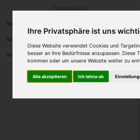
Menü
Öffentlicher Bereich
bestatter
.at
Sterbeanzeigen
Ihre Privatsphäre ist uns wicht
Informationswebsite der österreichischen Bestatter
Rat & Hilfe im Trauerfall
Diese Website verwendet Cookies und Targeting
besser an Ihre Bedürfnisse anzupassen. Diese
Ihre Bestatter
Navigation
Sterbeanzeigen
Rat & Hilfe im Trauerfall
Ihre Bestatter
kommen oder um unsere Website weiter zu ent
überspringen
Alle akzeptieren
Ich lehne ab
Einstellun
Bundesland
Burgenland