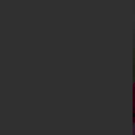
Kärnten
Niederösterreich
Oberösterreich
Salzburg
Steiermark
Tirol
Vorarlberg
Bludenz
Bregenz
Dornbirn
Feldkirch