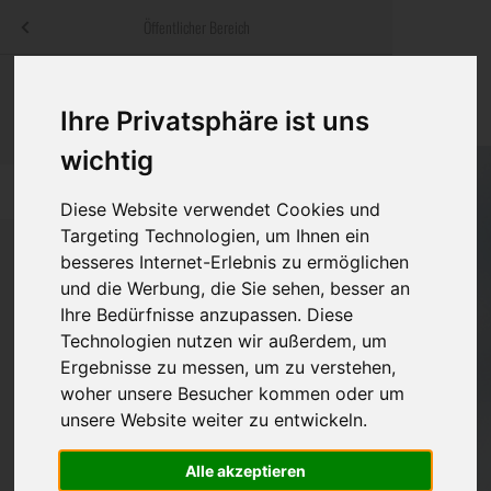
Menü
Öffentlicher Bereich
bestatter
.at
Sterbeanzeigen
Was ist zu tun
Traditionelle
Ihre Privatsphäre ist uns
Informationswebsite der österreichischen Bestatter
ch
Rat & Hilfe im Trauerfall
Bestattungsar
Alternative B
wichtig
Navigation
h
Ihre Bestatter
Leistungen de
überspringen
Diese Website verwendet Cookies und
Targeting Technologien, um Ihnen ein
Kosten
besseres Internet-Erlebnis zu ermöglichen
und die Werbung, die Sie sehen, besser an
Vorsorge
Bundesland
Ihre Bedürfnisse anzupassen. Diese
Technologien nutzen wir außerdem, um
Ergebnisse zu messen, um zu verstehen,
woher unsere Besucher kommen oder um
Burgenland
unsere Website weiter zu entwickeln.
Kärnten
Alle akzeptieren
Niederösterreich