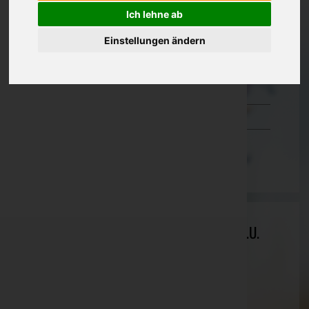
Ich lehne ab
Oberösterreich
Einstellungen ändern
Salzburg
Steiermark
Tirol
Vorarlberg
Wien
Bestattungsinstitut Heinrich ALTBART e.U.
Wien 14.,Penzing, Wien
Wien 10.,Favoriten