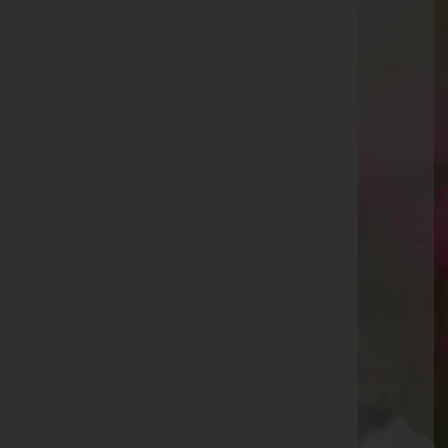
Laxenburger Straße 22, 1100 Wien 10.,Favoriten
Wien 11.,Simmering
Simmeringer Hauptstraße 171, 1110 Wien
11.,Simmering
Wien 13.,Hietzing
Maxingstraße 4, 1130 Wien 13.,Hietzing
Wien 14.,Penzing
Waidhausenstraße 37, 1140 Wien 14.,Penzing
Wien 16.,Ottakring
Rankgasse 36/1, 1160 Wien 16.,Ottakring
Wien 19.,Döbling