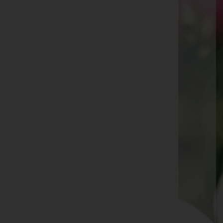
Viktor Angerer -
Kematen in Tirol
Johann Maurer -
Untermieming
Hermann Fixl -
Rinn
Inge Huber -
Völs
Sieglinde Ruech -
Inzing
Helmut Sebastian Wild -
Zirl
Herta Kofler -
Oberperfuss
Margarete März -
Zirl
Dipl.-Ing. Hans Partl -
Kematen
Maria Krangler -
Innsbruck
Christine Mattersberger -
Innsbruck
Helga Gapp-Witting -
Zirl
Igor Brose