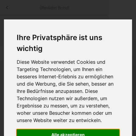
Menü
Öffentlicher Bereich
bestatter
.at
Sterbeanzeigen
Was ist zu tun
Traditionelle
Informationswebsite der österreichischen Bestatter
Ihre Privatsphäre ist uns
ch
Rat & Hilfe im Trauerfall
Bestattungsar
Alternative B
wichtig
Navigation
h
Ihre Bestatter
Leistungen de
überspringen
Diese Website verwendet Cookies und
Kosten
Targeting Technologien, um Ihnen ein
besseres Internet-Erlebnis zu ermöglichen
Vorsorge
und die Werbung, die Sie sehen, besser an
Bundesland
Ihre Bedürfnisse anzupassen. Diese
Technologien nutzen wir außerdem, um
Ergebnisse zu messen, um zu verstehen,
Burgenland
woher unsere Besucher kommen oder um
unsere Website weiter zu entwickeln.
Kärnten
Niederösterreich
Alle akzeptieren