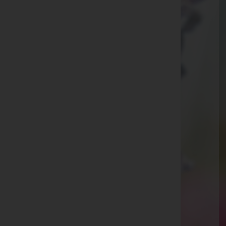
Mobil: +43(0)699 10132000
Telefon: +43(0)5238 52490
Fax: +43(0)5238 52490 6
Zirl
Auergasse 8a, 6170 Zirl
Website:
http://www.bestattungsinstitut.at
E-Mail:
neurauter@bestattungsinstitut.at
Mobil: +43 699 10132000
Telefon: +43 5238 52490
Fax: +43 5238 52490-6
Aktuelle Todesfälle
Anneliese Valgoi -
Seefeld
Friedrich Schöpf -
Neustift im Stubaital
Irma Spindler -
Sellrain