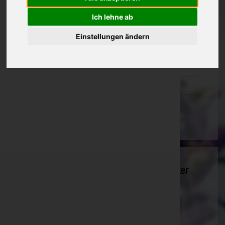
Oberösterreich
Ich lehne ab
Salzburg
Einstellungen ändern
Steiermark
Tirol
Vorarlberg
Wien
Bestattungsinstitut Ing. Dr. Karl Neurauter
e.U. - Bestattungsinstitut Neurauter
Innsbruck-Land, Tirol
Website:
http://www.bestattungsinstitut.at
E-Mail:
neurauter@bestattungsinstitut.at