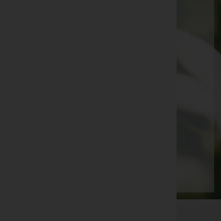
Stefan Töchterler -
Vinaders
Rudolf Valgoi -
Seefeld
Ilse Scharmer -
Hall "Haus zum Guten Hirten"
Gertraud Böhmer -
Völs
Erwin Seiler -
Kematen
Manfred Costa -
Zirl
Friederike Heiß -
Inzing
Karl Pischl -
Kematen
Seite 3 von 15
Anfang
Zurück
1
2
3
4
5
6
7
Vorwärts
Ende
WKO-Link
EIN SERVICE DER