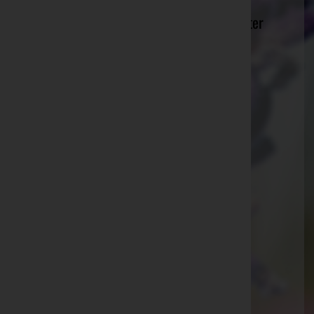
Bestattungsinstitut Ing. Dr. Karl Neurauter
e.U. - Bestattungsinstitut Neurauter
Innsbruck-Land, Tirol
Website:
http://www.bestattungsinstitut.at
E-Mail:
neurauter@bestattungsinstitut.at
Mobil: +43(0)699 10132000
Telefon: +43(0)5238 52490
Fax: +43(0)5238 52490 6
Zirl
Auergasse 8a, 6170 Zirl
Website:
http://www.bestattungsinstitut.at
E-Mail:
neurauter@bestattungsinstitut.at
Mobil: +43 699 10132000
Telefon: +43 5238 52490
Fax: +43 5238 52490-6
Aktuelle Todesfälle