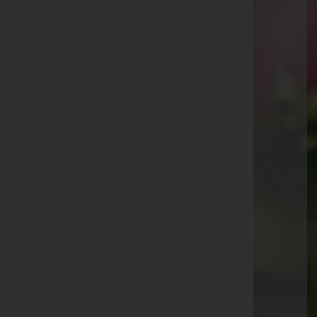
Alexander Jenewein -
Vinaders
Peter Lanbach -
Völs
Robert Popp -
Polling
Ostermann Wolfgang -
Zirl
Ernst Abdank -
Zirl
Johann Dieter Enko -
Seefeld in Tirol
Anni Grünfelder -
Oberperfuss
Helene Plattner -
Zirl
Hermann Triendl -
Sistrans
Sally Rhomberg -
Westfriedhof - Innsbruck
Elfriede Langbauer -
Innsbruck-Garten des Friedens
Monika Wanner -
Barwies