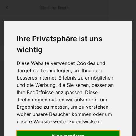
Menü
Öffentlicher Bereich
bestatter
.at
Sterbeanzeigen
Was ist zu tun
Traditionelle
Informationswebsite der österreichischen Bestatter
Ihre Privatsphäre ist uns
ch
Rat & Hilfe im Trauerfall
Bestattungsar
Alternative B
Navigation
wichtig
h
Ihre Bestatter
Leistungen de
überspringen
Diese Website verwendet Cookies und
Kosten
Targeting Technologien, um Ihnen ein
besseres Internet-Erlebnis zu ermöglichen
Vorsorge
und die Werbung, die Sie sehen, besser an
Bundesland
Ihre Bedürfnisse anzupassen. Diese
Technologien nutzen wir außerdem, um
Ergebnisse zu messen, um zu verstehen,
Burgenland
woher unsere Besucher kommen oder um
unsere Website weiter zu entwickeln.
Kärnten
Niederösterreich
Alle akzeptieren