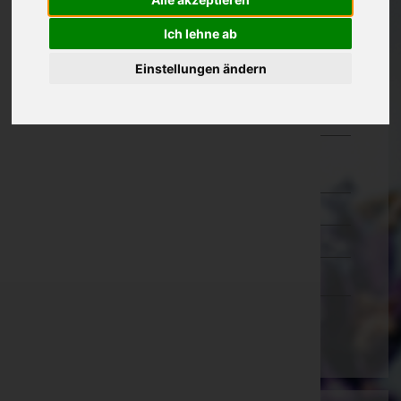
Oberösterreich
Ich lehne ab
Salzburg
Einstellungen ändern
Steiermark
Tirol
Vorarlberg
Bludenz
Bregenz
Dornbirn
Feldkirch
Wien