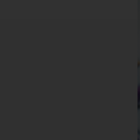
Kärnten
Niederösterreich
Oberösterreich
Salzburg
Steiermark
Tirol
Vorarlberg
Bludenz
Bregenz
Dornbirn
Feldkirch