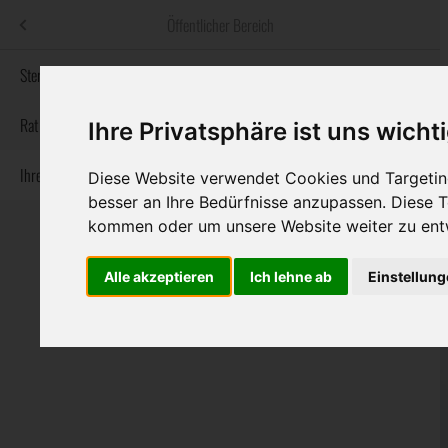
Menü
Öffentlicher Bereich
bestatter
.at
Sterbeanzeigen
Informationswebsite der österreichischen Bestatter
Rat & Hilfe im Trauerfall
Ihre Privatsphäre ist uns wicht
Ihre Bestatter
Navigation
Diese Website verwendet Cookies und Targeting
Sterbeanzeigen
Rat & Hilfe im Trauerfall
Ihre Bestatter
überspringen
besser an Ihre Bedürfnisse anzupassen. Diese
kommen oder um unsere Website weiter zu ent
Alle akzeptieren
Ich lehne ab
Einstellun
Bundesland
Burgenland