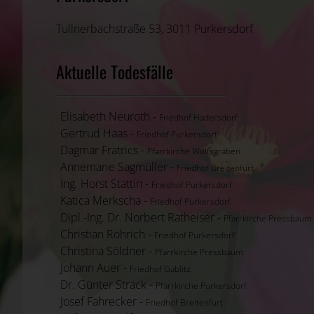
Tullnerbachstraße 53, 3011 Purkersdorf
Aktuelle Todesfälle
Elisabeth Neuroth -
Friedhof Hadersdorf
Gertrud Haas -
Friedhof Purkersdorf
Dagmar Fratrics -
Pfarrkirche Wolfsgraben
Annemarie Sagmüller -
Friedhof Breitenfurt
Ing. Horst Stattin -
Friedhof Purkersdorf
Katica Merkscha -
Friedhof Purkersdorf
Dipl.-Ing. Dr. Norbert Ratheiser -
Pfarrkirche Pressbaum
Christian Röhrich -
Friedhof Purkersdorf
Christina Söldner -
Pfarrkirche Pressbaum
Johann Auer -
Friedhof Gablitz
Dr. Günter Strack -
Pfarrkirche Purkersdorf
Josef Fahrecker -
Friedhof Breitenfurt