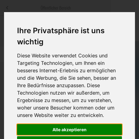
Menü
Öffentlicher Bereich
bestatter
.at
Sterbeanzeigen
Was ist zu tun
Traditionelle
Ihre Privatsphäre ist uns
Informationswebsite der österreichischen Bestatter
ch
Rat & Hilfe im Trauerfall
Bestattungsar
Alternative B
wichtig
Navigation
h
Ihre Bestatter
Leistungen de
überspringen
Diese Website verwendet Cookies und
Targeting Technologien, um Ihnen ein
Kosten
besseres Internet-Erlebnis zu ermöglichen
und die Werbung, die Sie sehen, besser an
Vorsorge
Ihre Bedürfnisse anzupassen. Diese
Bundesland
Technologien nutzen wir außerdem, um
Ergebnisse zu messen, um zu verstehen,
woher unsere Besucher kommen oder um
Burgenland
unsere Website weiter zu entwickeln.
Kärnten
Alle akzeptieren
Niederösterreich