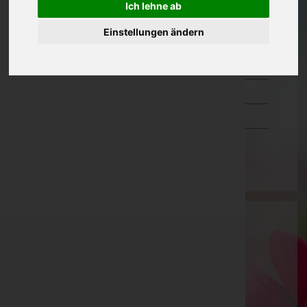
Ich lehne ab
Oberösterreich
Einstellungen ändern
Salzburg
Steiermark
Tirol
Vorarlberg
Wien
Dinghofer Gerhard e.U.
Freistadt, Oberösterreich
Website:
http://www.dinghofer.at
E-Mail:
fleischer@dinghofer.at
Mobil: 0664/4143940