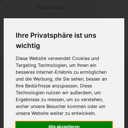
Menü
Öffentlicher Bereich
bestatter
.at
Sterbeanzeigen
Was ist zu tun
Traditionelle
Informationswebsite der österreichischen Bestatter
Ihre Privatsphäre ist uns
ch
Rat & Hilfe im Trauerfall
Bestattungsar
Alternative B
wichtig
Navigation
h
Ihre Bestatter
Leistungen de
überspringen
Diese Website verwendet Cookies und
Kosten
Targeting Technologien, um Ihnen ein
besseres Internet-Erlebnis zu ermöglichen
Vorsorge
und die Werbung, die Sie sehen, besser an
Bundesland
Ihre Bedürfnisse anzupassen. Diese
Technologien nutzen wir außerdem, um
Ergebnisse zu messen, um zu verstehen,
Burgenland
woher unsere Besucher kommen oder um
unsere Website weiter zu entwickeln.
Kärnten
Niederösterreich
Alle akzeptieren