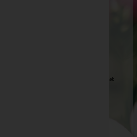
Markt 8, 8162 Passail
Pischelsdorf in Steiermark
Pischelsdorf 20, 8212 Pischelsdorf in Steiermark
Sinabelkirchen
Sinabelkirchen 84, 8261 Sinabelkirchen
St.Margarethen a.d.Raab
St.Margarethen 159, 8321 St.Margarethen a.d.Raab
Weiz
Weizberg 6, 8160 Weiz
Gleisdorf
Weizerstraße 3, 8200 Gleisdorf