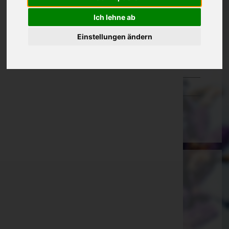
Oberösterreich
Ich lehne ab
Salzburg
Einstellungen ändern
Steiermark
Tirol
Vorarlberg
Wien
Eden Bestattung GmbH
Weiz, Steiermark
Kumberg