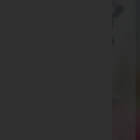
Hauptstraße 5, 8062 Kumberg
Fürstenfeld
Grazer Platz 9, Top 1, 8280 Fürstenfeld
Anger, Steiermark
Hauptplatz 18, 8184 Anger, Steiermark
St. Ruprecht an der Raab
Hauptplatz 31, 8181 St. Ruprecht an der Raab
Markt Hartmannsdorf
Hauptstraße 34, 8311 Markt Hartmannsdorf
Passail