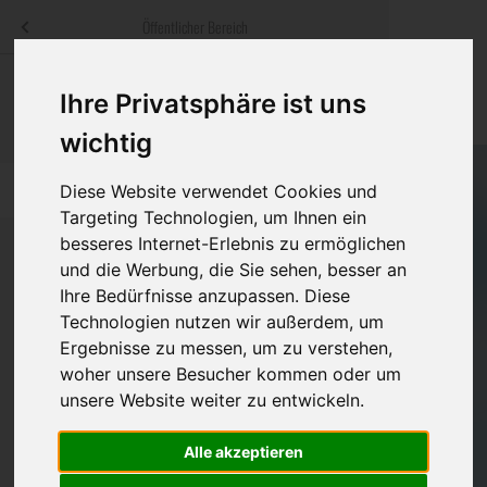
Menü
Öffentlicher Bereich
bestatter
.at
Sterbeanzeigen
Was ist zu tun
Traditionelle
Ihre Privatsphäre ist uns
Informationswebsite der österreichischen Bestatter
ch
Rat & Hilfe im Trauerfall
Bestattungsar
Alternative B
wichtig
Navigation
h
Ihre Bestatter
Leistungen de
Diese Website verwendet Cookies und
überspringen
Targeting Technologien, um Ihnen ein
Kosten
besseres Internet-Erlebnis zu ermöglichen
und die Werbung, die Sie sehen, besser an
Ihre Bedürfnisse anzupassen. Diese
Vorsorge
Bundesland
Technologien nutzen wir außerdem, um
Ergebnisse zu messen, um zu verstehen,
woher unsere Besucher kommen oder um
Burgenland
unsere Website weiter zu entwickeln.
Kärnten
Alle akzeptieren
Niederösterreich