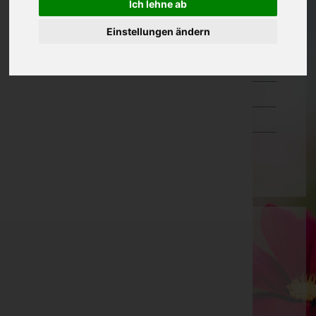
Ich lehne ab
Oberösterreich
Einstellungen ändern
Salzburg
Steiermark
Tirol
Vorarlberg
Wien
Edith Mörth
Leibnitz, Steiermark
E-Mail:
bestattungedithmoerth@aon.at
Telefon: 03453 2394