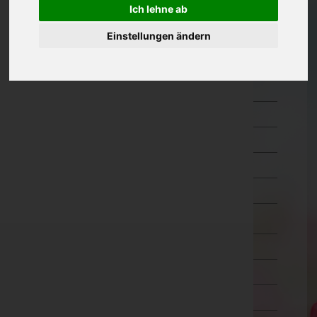
Ich lehne ab
Hermagor
Einstellungen ändern
Klagenfurt Land
Klagenfurt Stadt
Sankt Veit an der Glan
Spittal an der Drau
Villach Land
Villach Stadt
Völkermarkt
Wolfsberg
Niederösterreich
Oberösterreich
Salzburg