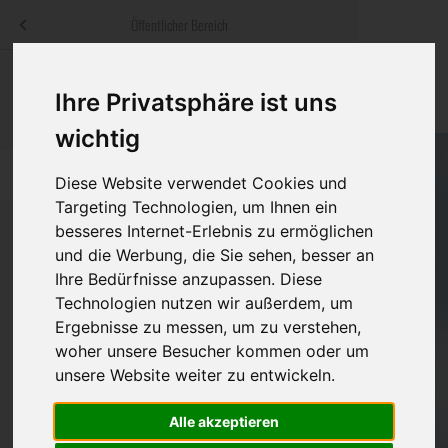
Menü
Öffentlicher Bereich
bestatter
.at
Sterbeanzeigen
Was ist zu tun
Traditionelle
Ihre Privatsphäre ist uns
Informationswebsite der österreichischen Bestatter
ch
Rat & Hilfe im Trauerfall
Bestattungsar
Alternative B
wichtig
Navigation
h
Ihre Bestatter
Leistungen de
überspringen
Diese Website verwendet Cookies und
Targeting Technologien, um Ihnen ein
Kosten
besseres Internet-Erlebnis zu ermöglichen
und die Werbung, die Sie sehen, besser an
Vorsorge
Ihre Bedürfnisse anzupassen. Diese
Bundesland
Technologien nutzen wir außerdem, um
Ergebnisse zu messen, um zu verstehen,
woher unsere Besucher kommen oder um
Burgenland
unsere Website weiter zu entwickeln.
Kärnten
Alle akzeptieren
Feldkirchen