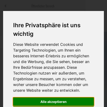
Menü
Öffentlicher Bereich
bestatter
.at
Sterbeanzeigen
Was ist zu tun
Traditionelle
Ihre Privatsphäre ist uns
Informationswebsite der österreichischen Bestatter
ch
Rat & Hilfe im Trauerfall
Bestattungsar
Alternative B
wichtig
Navigation
h
Ihre Bestatter
Leistungen de
überspringen
Diese Website verwendet Cookies und
Targeting Technologien, um Ihnen ein
Kosten
besseres Internet-Erlebnis zu ermöglichen
und die Werbung, die Sie sehen, besser an
Vorsorge
Ihre Bedürfnisse anzupassen. Diese
Bundesland
Technologien nutzen wir außerdem, um
Ergebnisse zu messen, um zu verstehen,
woher unsere Besucher kommen oder um
Burgenland
unsere Website weiter zu entwickeln.
Kärnten
Alle akzeptieren
Niederösterreich