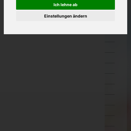
Ich lehne ab
Oberösterreich
Einstellungen ändern
Salzburg
Steiermark
Bruck-Mürzzuschlag
Deutschlandsberg
Graz-Umgebung
Graz(Stadt)
Hartberg-Fürstenfeld
Leibnitz
Leoben
Liezen
Murau