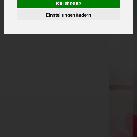
Ich lehne ab
Oberösterreich
Einstellungen ändern
Salzburg
Steiermark
Tirol
Vorarlberg
Wien
Gadenstätter GmbH & Co.KG
Zell am See, Salzburg
Saalfelden