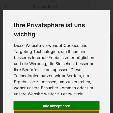
Menü
Öffentlicher Bereich
bestatter
.at
Sterbeanzeigen
Was ist zu tun
Traditionelle
Ihre Privatsphäre ist uns
Informationswebsite der österreichischen Bestatter
ch
Rat & Hilfe im Trauerfall
Bestattungsar
Alternative B
wichtig
Navigation
h
Ihre Bestatter
Leistungen de
überspringen
Diese Website verwendet Cookies und
Targeting Technologien, um Ihnen ein
Kosten
besseres Internet-Erlebnis zu ermöglichen
und die Werbung, die Sie sehen, besser an
Vorsorge
Ihre Bedürfnisse anzupassen. Diese
Bundesland
Technologien nutzen wir außerdem, um
Ergebnisse zu messen, um zu verstehen,
woher unsere Besucher kommen oder um
Burgenland
unsere Website weiter zu entwickeln.
Kärnten
Alle akzeptieren
Niederösterreich