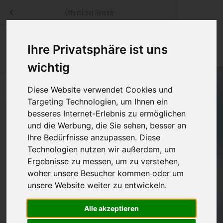
Menü
Öffentlicher Bereich
bestatter
.at
Sterbeanzeigen
Was ist zu tun
Traditionelle
Ihre Privatsphäre ist uns
Informationswebsite der österreichischen Bestatter
ch
Rat & Hilfe im Trauerfall
Bestattungsar
Alternative B
wichtig
Navigation
h
Ihre Bestatter
Leistungen de
überspringen
Diese Website verwendet Cookies und
Targeting Technologien, um Ihnen ein
Kosten
besseres Internet-Erlebnis zu ermöglichen
und die Werbung, die Sie sehen, besser an
Vorsorge
Ihre Bedürfnisse anzupassen. Diese
Bundesland
Technologien nutzen wir außerdem, um
Ergebnisse zu messen, um zu verstehen,
woher unsere Besucher kommen oder um
Burgenland
unsere Website weiter zu entwickeln.
Kärnten
Alle akzeptieren
Niederösterreich