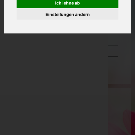
Ich lehne ab
Oberösterreich
Einstellungen ändern
Salzburg
Steiermark
Tirol
Vorarlberg
Wien
Heinrich Engljähringer
Gmunden, Oberösterreich
Telefon: 07613/5117