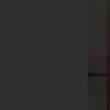
Murtal
Südoststeiermark
Voitsberg
Weiz
Tirol
Vorarlberg
Wien
Heinrich Engljähringer
Gmunden, Oberösterreich
Telefon: 07613/5117