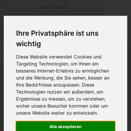
Menü
Öffentlicher Bereich
bestatter
.at
Sterbeanzeigen
Was ist zu tun
Traditionelle
Informationswebsite der österreichischen Bestatter
Ihre Privatsphäre ist uns
ch
Rat & Hilfe im Trauerfall
Bestattungsar
Alternative B
wichtig
Navigation
h
Ihre Bestatter
Leistungen de
überspringen
Diese Website verwendet Cookies und
Targeting Technologien, um Ihnen ein
Kosten
besseres Internet-Erlebnis zu ermöglichen
und die Werbung, die Sie sehen, besser an
Vorsorge
Bundesland
Ihre Bedürfnisse anzupassen. Diese
Technologien nutzen wir außerdem, um
Ergebnisse zu messen, um zu verstehen,
woher unsere Besucher kommen oder um
Burgenland
unsere Website weiter zu entwickeln.
Kärnten
Alle akzeptieren
Niederösterreich