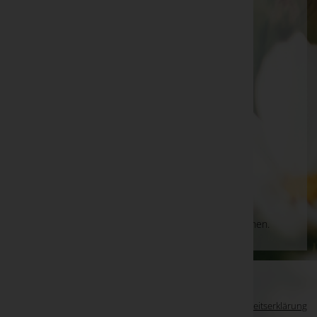
Roitham am Traunfall
Gemeindeplatz 6, 4661 Roitham am Traunfall
Telefon: 07613/5117
Fax: 076135007
Roitham am Traunfall
Pfarrhofstraße 8, 4661 Roitham am Traunfall
Telefon: 07613/5117
Aktuelle Todesfälle
Es gibt keine Einträge, die Ihrer Suche entsprechen.
WKO-Link
EIN SERVICE DER
Impressum
|
Datenschutz
|
Barrierefreiheitserklärung