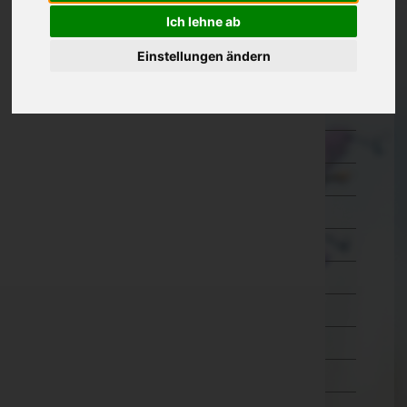
Oberösterreich
Ich lehne ab
Salzburg
Einstellungen ändern
Steiermark
Bruck-Mürzzuschlag
Deutschlandsberg
Graz-Umgebung
Graz(Stadt)
Hartberg-Fürstenfeld
Leibnitz
Leoben
Liezen
Murau