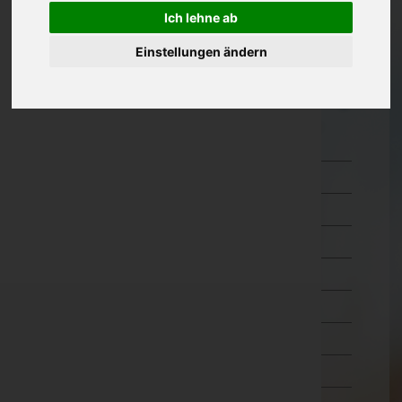
Ich lehne ab
Oberösterreich
Einstellungen ändern
Salzburg
Steiermark
Tirol
Imst
Innsbruck-Land
Innsbruck-Stadt
Kitzbühel
Kufstein
Landeck
Lienz
Reutte