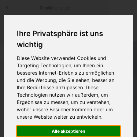
Menü
Öffentlicher Bereich
bestatter
.at
Sterbeanzeigen
Was ist zu tun
Traditionelle
Ihre Privatsphäre ist uns
Informationswebsite der österreichischen Bestatter
ch
Rat & Hilfe im Trauerfall
Bestattungsar
Alternative B
wichtig
Navigation
h
Ihre Bestatter
Leistungen de
überspringen
Diese Website verwendet Cookies und
Targeting Technologien, um Ihnen ein
Kosten
besseres Internet-Erlebnis zu ermöglichen
und die Werbung, die Sie sehen, besser an
Vorsorge
Ihre Bedürfnisse anzupassen. Diese
Bundesland
Technologien nutzen wir außerdem, um
Ergebnisse zu messen, um zu verstehen,
woher unsere Besucher kommen oder um
Burgenland
unsere Website weiter zu entwickeln.
Kärnten
Alle akzeptieren
Niederösterreich