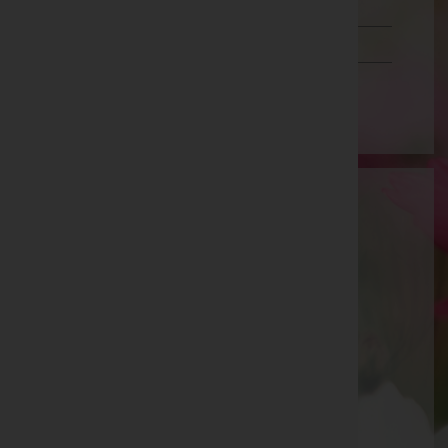
Schwaz
Vorarlberg
Wien
Heinrich Engljähringer
Gmunden, Oberösterreich
Telefon: 07613/5117
Roitham am Traunfall
Gemeindeplatz 6, 4661 Roitham am Traunfall
Telefon: 07613/5117
Fax: 076135007