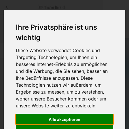
Menü
Öffentlicher Bereich
bestatter
.at
Sterbeanzeigen
Was ist zu tun
Traditionelle
Ihre Privatsphäre ist uns
Informationswebsite der österreichischen Bestatter
ch
Rat & Hilfe im Trauerfall
Bestattungsar
Alternative B
wichtig
Navigation
h
Ihre Bestatter
Leistungen de
Diese Website verwendet Cookies und
überspringen
Targeting Technologien, um Ihnen ein
besseres Internet-Erlebnis zu ermöglichen
Kosten
und die Werbung, die Sie sehen, besser an
Ihre Bedürfnisse anzupassen. Diese
Vorsorge
Bundesland
Technologien nutzen wir außerdem, um
Ergebnisse zu messen, um zu verstehen,
woher unsere Besucher kommen oder um
Burgenland
unsere Website weiter zu entwickeln.
Kärnten
Alle akzeptieren
Niederösterreich