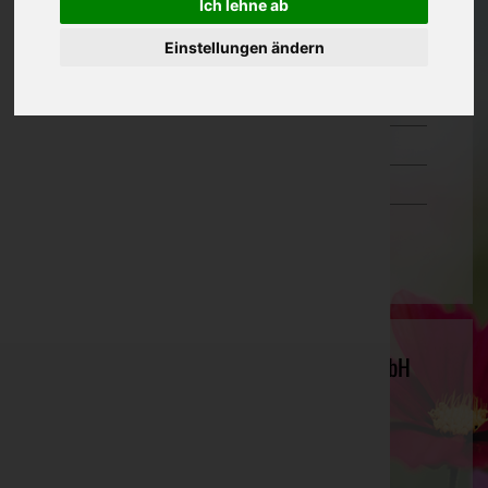
Ich lehne ab
Oberösterreich
Einstellungen ändern
Salzburg
Steiermark
Tirol
Vorarlberg
Wien
Hugo Flossmann Sohn Bestattungen GmbH
Innsbruck-Stadt, Tirol
Innsbruck