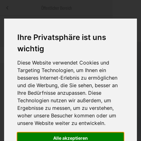
Menü
Öffentlicher Bereich
bestatter
.at
Sterbeanzeigen
Was ist zu tun
Traditionelle
Informationswebsite der österreichischen Bestatter
Ihre Privatsphäre ist uns
ch
Rat & Hilfe im Trauerfall
Bestattungsar
Alternative B
wichtig
Navigation
h
Ihre Bestatter
Leistungen de
überspringen
Diese Website verwendet Cookies und
Targeting Technologien, um Ihnen ein
Kosten
besseres Internet-Erlebnis zu ermöglichen
und die Werbung, die Sie sehen, besser an
Vorsorge
Bundesland
Ihre Bedürfnisse anzupassen. Diese
Technologien nutzen wir außerdem, um
Ergebnisse zu messen, um zu verstehen,
Burgenland
woher unsere Besucher kommen oder um
unsere Website weiter zu entwickeln.
Kärnten
Niederösterreich
Alle akzeptieren