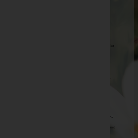
Burgenland
Elfriede Böö -
Filialkirche Kohfidisch
Erich Paul -
Filialkirche Kohfidisch
Dr. Ferdinand Hajszan -
Pfarrkirche Güttenbach
Johanna Szakacs -
Pfarrkirche Rotenturm an der Pinka
Karoline Schaffer -
Pfarrkirche Kirchfidisch
Franz Baranyai -
Filialkirche Eisenberg an der Pinka
Kurt Maximilian Pilwax -
Aufbahrungshalle Deutsch-
Schützen
Veronika Gratzl -
Wallfahrtskirche Maria Weinberg
Maria Laczko -
Aufbahrungshalle Badersdorf
Theresia Trobits -
Pfarrkirche Rotenturm an der Pinka
Rosina Mittl -
Pfarrkirche Sankt Kathrein im Burgenland