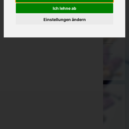
Oberösterreich
Ich lehne ab
Salzburg
Einstellungen ändern
Steiermark
Tirol
Vorarlberg
Wien
Ing. Martin Willibald Wölfer
Oberwart, Burgenland
E-Mail:
bestattung.woelfer@aon.at