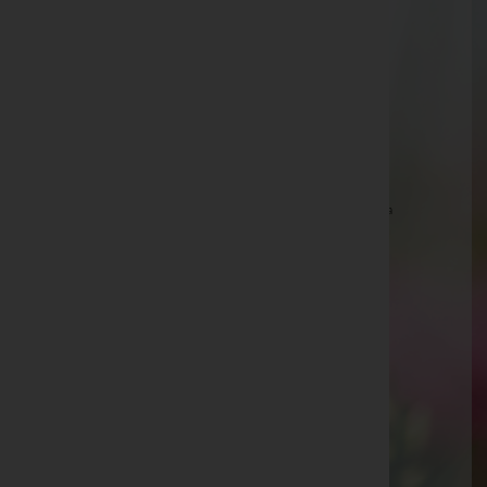
Kohfidisch
Obere Hauptstraße 38, 7512 Kohfidisch
Aktuelle Todesfälle
Rudolf Ebner -
Pfarrkirche Kirchfidisch
Friederike Gaal -
Pfarrkirche Rotenturm an der Pinka
Otto Halvax -
Pfarrkirche Rotenturm an der Pinka
Rudolf Kopfer -
Filialkirche Deutsch-Ehrensdorf
Edith Radakovits -
Pfarrkirche Güttenbach
Walter Stangl -
Pfarrkirche Eberau
Hermine Simon -
Pfarrkirche Mischendorf
Peter Schuch -
Friedhof Kohfidisch
Gabriella Stubits -
Pfarrkirche Sankt Kathrein im