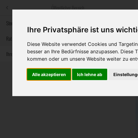
Menü
Öffentlicher Bereich
bestatter
.at
Sterbeanzeigen
Ihre Privatsphäre ist uns wicht
Informationswebsite der österreichischen Bestatter
Rat & Hilfe im Trauerfall
Diese Website verwendet Cookies und Targeting
besser an Ihre Bedürfnisse anzupassen. Diese
Ihre Bestatter
Navigation
Sterbeanzeigen
Rat & Hilfe im Trauerfall
Ihre Bestatter
kommen oder um unsere Website weiter zu ent
überspringen
Alle akzeptieren
Ich lehne ab
Einstellun
Bundesland
Burgenland