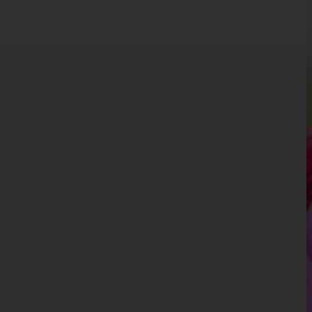
Kärnten
Niederösterreich
Oberösterreich
Salzburg
Steiermark
Tirol
Vorarlberg
Wien