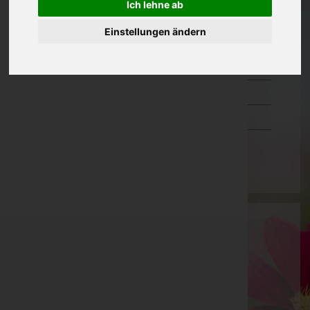
Ich lehne ab
Oberösterreich
Einstellungen ändern
Salzburg
Steiermark
Tirol
Vorarlberg
Wien
Johann Hahn
Perg, Oberösterreich
Mobil: 0664/1919648
Telefon: 07954/2285