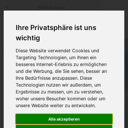
Menü
Öffentlicher Bereich
bestatter
.at
Sterbeanzeigen
Was ist zu tun
Traditionelle
Ihre Privatsphäre ist uns
Informationswebsite der österreichischen Bestatter
ch
Rat & Hilfe im Trauerfall
Bestattungsar
Alternative B
wichtig
Navigation
h
Ihre Bestatter
Leistungen de
überspringen
Diese Website verwendet Cookies und
Targeting Technologien, um Ihnen ein
Kosten
besseres Internet-Erlebnis zu ermöglichen
und die Werbung, die Sie sehen, besser an
Ihre Bedürfnisse anzupassen. Diese
Vorsorge
Bundesland
Technologien nutzen wir außerdem, um
Ergebnisse zu messen, um zu verstehen,
woher unsere Besucher kommen oder um
Burgenland
unsere Website weiter zu entwickeln.
Kärnten
Alle akzeptieren
Niederösterreich