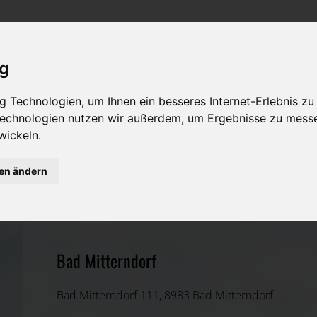
Rat & Hilfe im Trauerfall
Bestattungsarten
Was ist zu tun im Todesfall?
Traditionelle Bestattungsarten
ig
Bestattungsarten
Alternative Bestattungsarten
 Technologien, um Ihnen ein besseres Internet-Erlebnis zu
 Technologien nutzen wir außerdem, um Ergebnisse zu mess
Leistungen des Bestatters
wickeln.
Kosten
gen ändern
Johannes Karl Schlömicher
Vorsorge
Liezen, Steiermark
Bad Mitterndorf
Bad Mitterndorf 111, 8983 Bad Mitterndorf