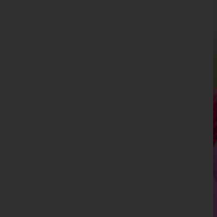
Kärnten
Niederösterreich
Oberösterreich
Salzburg
Steiermark
Tirol
Vorarlberg
Wien