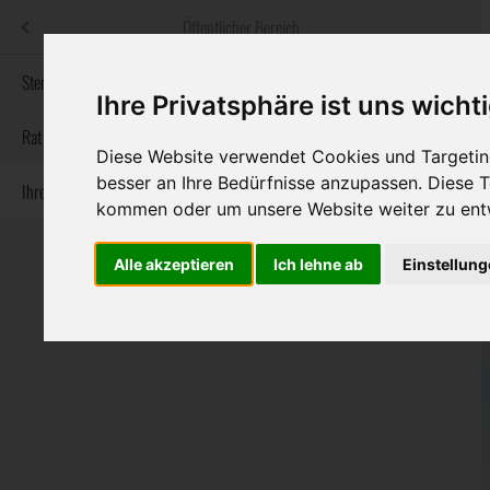
Menü
Öffentlicher Bereich
bestatter
.at
Sterbeanzeigen
Ihre Privatsphäre ist uns wicht
Informationswebsite der österreichischen Bestatter
Rat & Hilfe im Trauerfall
Diese Website verwendet Cookies und Targeting
besser an Ihre Bedürfnisse anzupassen. Diese
Ihre Bestatter
Navigation
Sterbeanzeigen
Rat & Hilfe im Trauerfall
Ihre Bestatter
kommen oder um unsere Website weiter zu ent
überspringen
Alle akzeptieren
Ich lehne ab
Einstellun
Bundesland
Burgenland