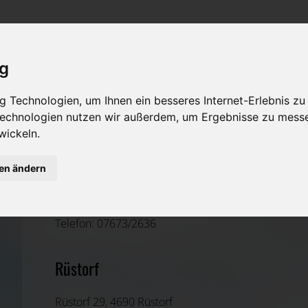
Rat & Hilfe im Trauerfall
Bestattungsarten
Was ist zu tun im Todesfall?
Traditionelle Bestattungsarten
ig
Bestattungsarten
Alternative Bestattungsarten
 Technologien, um Ihnen ein besseres Internet-Erlebnis zu
 Technologien nutzen wir außerdem, um Ergebnisse zu mess
Leistungen des Bestatters
wickeln.
Kosten
gen ändern
Josef Zöbl
Vorsorge
Vöcklabruck, Oberösterreich
Telefon: 07673/2636
Rüstorf
Rüstorf 29, 4690 Rüstorf