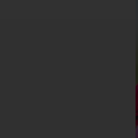
Kärnten
Niederösterreich
Oberösterreich
Salzburg
Steiermark
Tirol
Vorarlberg
Bludenz
Bregenz
Dornbirn
Feldkirch