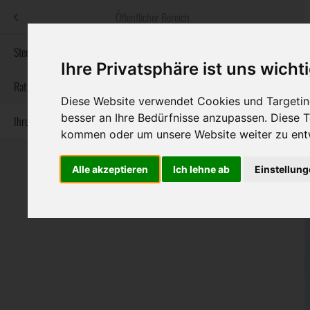
Menü
Öffentlicher Bereich
bestatter
.at
Sterbeanzeigen
Ihre Privatsphäre ist uns wicht
Informationswebsite der österreichischen Bestatter
Rat & Hilfe im Trauerfall
Diese Website verwendet Cookies und Targeting
besser an Ihre Bedürfnisse anzupassen. Diese
Ihre Bestatter
Navigation
Sterbeanzeigen
Rat & Hilfe im Trauerfall
Ihre Bestatter
kommen oder um unsere Website weiter zu ent
überspringen
Alle akzeptieren
Ich lehne ab
Einstellun
Bundesland
Burgenland