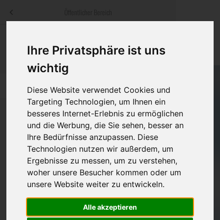
Menü
Öffentlicher Bereich
bestatter
.at
Sterbeanzeigen
Was ist zu tun
Traditionelle
Ihre Privatsphäre ist uns
Informationswebsite der österreichischen Bestatter
ch
Rat & Hilfe im Trauerfall
Bestattungsar
Alternative B
wichtig
Navigation
h
Ihre Bestatter
Leistungen de
überspringen
Diese Website verwendet Cookies und
Targeting Technologien, um Ihnen ein
Kosten
besseres Internet-Erlebnis zu ermöglichen
und die Werbung, die Sie sehen, besser an
Vorsorge
Ihre Bedürfnisse anzupassen. Diese
Bundesland
Technologien nutzen wir außerdem, um
Ergebnisse zu messen, um zu verstehen,
woher unsere Besucher kommen oder um
Burgenland
unsere Website weiter zu entwickeln.
Kärnten
Alle akzeptieren
Niederösterreich