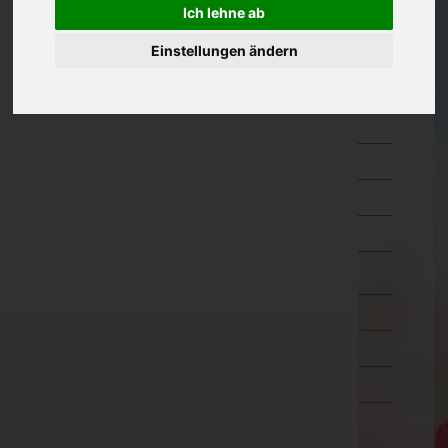
Ich lehne ab
Oberösterreich
Einstellungen ändern
Salzburg
Hallein
Salzburg-Umgebung
Salzburg(Stadt)
Sankt Johann im Pongau
Tamsweg
Zell am See
Steiermark
Tirol
Vorarlberg
Wien