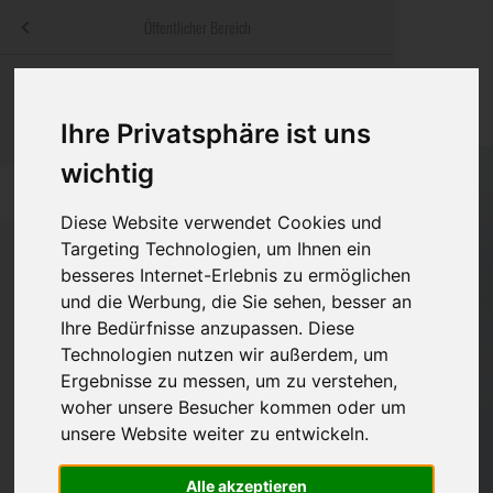
Menü
Öffentlicher Bereich
bestatter
.at
Sterbeanzeigen
Was ist zu tun
Traditionelle
Informationswebsite der österreichischen Bestatter
Ihre Privatsphäre ist uns
ch
Rat & Hilfe im Trauerfall
Bestattungsar
Alternative B
wichtig
Navigation
h
Ihre Bestatter
Leistungen de
überspringen
Diese Website verwendet Cookies und
Kosten
Targeting Technologien, um Ihnen ein
besseres Internet-Erlebnis zu ermöglichen
Vorsorge
und die Werbung, die Sie sehen, besser an
Bundesland
Ihre Bedürfnisse anzupassen. Diese
Technologien nutzen wir außerdem, um
Ergebnisse zu messen, um zu verstehen,
Burgenland
woher unsere Besucher kommen oder um
unsere Website weiter zu entwickeln.
Kärnten
Niederösterreich
Alle akzeptieren