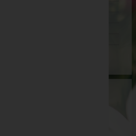
Wien 20.,Brigittenau
Wien 21.,Floridsdorf
Wien 22.,Donaustadt
Wien 23.,Liesing
Wien(Stadt)
Josef Zöbl
Vöcklabruck, Oberösterreich
Telefon: 07673/2636
Rüstorf