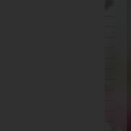
Wien 7.,Neubau
Wien 8.,Josefstadt
Wien 9.,Alsergrund
Wien 10.,Favoriten
Wien 11.,Simmering
Wien 12.,Meidling
Wien 13.,Hietzing
Wien 14.,Penzing
Wien 15.,Rudolfsheim-Fünfhaus
Wien 16.,Ottakring
Wien 17.,Hernals
Wien 18.,Währing
Wien 19.,Döbling