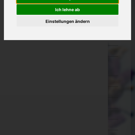
Oberösterreich
Ich lehne ab
Salzburg
Einstellungen ändern
Steiermark
Tirol
Vorarlberg
Wien
Wien 1.,Innere Stadt
Wien 2.,Leopoldstadt
Wien 3.,Landstraße
Wien 4.,Wieden
Wien 5.,Margareten
Wien 6.,Mariahilf