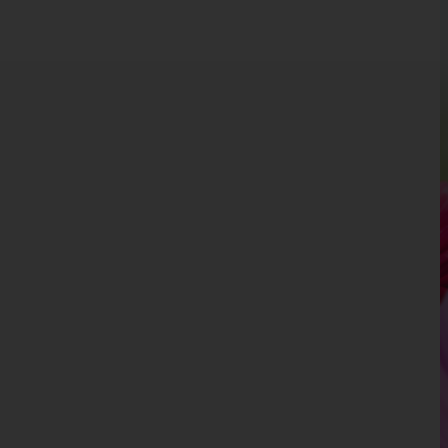
Kärnten
Niederösterreich
Oberösterreich
Salzburg
Steiermark
Tirol
Vorarlberg
Wien