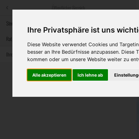
Menü
Öffentlicher Bereich
bestatter
.at
Sterbeanzeigen
Ihre Privatsphäre ist uns wicht
Informationswebsite der österreichischen Bestatter
Rat & Hilfe im Trauerfall
Diese Website verwendet Cookies und Targeting
besser an Ihre Bedürfnisse anzupassen. Diese
Ihre Bestatter
Navigation
Sterbeanzeigen
Rat & Hilfe im Trauerfall
Ihre Bestatter
kommen oder um unsere Website weiter zu ent
überspringen
Alle akzeptieren
Ich lehne ab
Einstellun
Bundesland
Burgenland