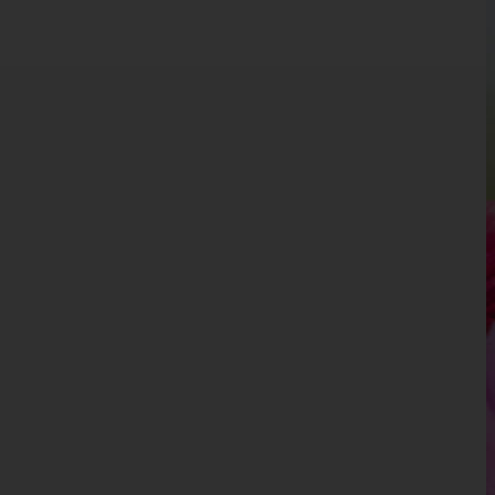
Kärnten
Niederösterreich
Oberösterreich
Salzburg
Steiermark
Tirol
Vorarlberg
Wien