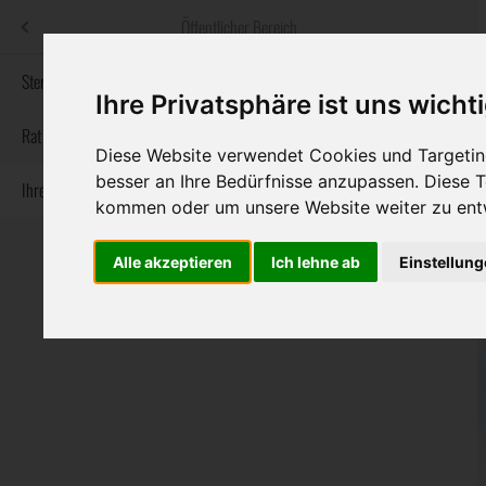
Menü
Öffentlicher Bereich
bestatter
.at
Sterbeanzeigen
Ihre Privatsphäre ist uns wicht
Informationswebsite der österreichischen Bestatter
Rat & Hilfe im Trauerfall
Diese Website verwendet Cookies und Targeting
besser an Ihre Bedürfnisse anzupassen. Diese
Ihre Bestatter
Navigation
Sterbeanzeigen
Rat & Hilfe im Trauerfall
Ihre Bestatter
kommen oder um unsere Website weiter zu ent
überspringen
Alle akzeptieren
Ich lehne ab
Einstellun
Bundesland
Burgenland