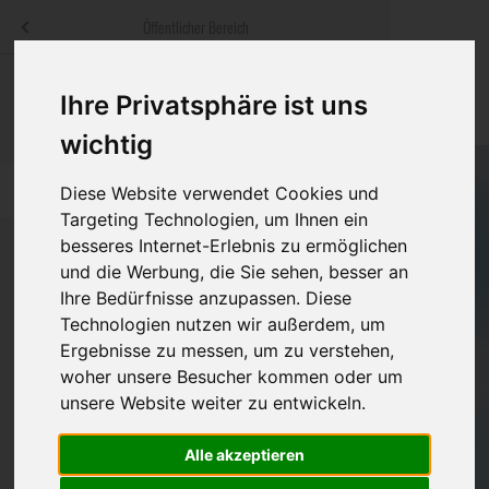
Menü
Öffentlicher Bereich
bestatter
.at
Sterbeanzeigen
Was ist zu tun
Traditionelle
Ihre Privatsphäre ist uns
Informationswebsite der österreichischen Bestatter
ch
Rat & Hilfe im Trauerfall
Bestattungsar
Alternative B
wichtig
Navigation
h
Ihre Bestatter
Leistungen de
überspringen
Diese Website verwendet Cookies und
Targeting Technologien, um Ihnen ein
Kosten
besseres Internet-Erlebnis zu ermöglichen
und die Werbung, die Sie sehen, besser an
Ihre Bedürfnisse anzupassen. Diese
Vorsorge
Bundesland
Technologien nutzen wir außerdem, um
Ergebnisse zu messen, um zu verstehen,
woher unsere Besucher kommen oder um
Burgenland
unsere Website weiter zu entwickeln.
Kärnten
Alle akzeptieren
Niederösterreich