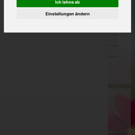
Ich lehne ab
Oberösterreich
Einstellungen ändern
Salzburg
Steiermark
Tirol
Vorarlberg
Wien
Marktgemeinde Arnoldstein
Villach Land, Kärnten
Website:
https://arnoldstein.gv.at/
E-Mail:
arnoldstein@ktn.gde.at
Mobil: +43 676 680 52 81