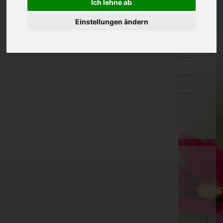
Ich lehne ab
Oberösterreich
Einstellungen ändern
Salzburg
Steiermark
Tirol
Vorarlberg
Wien
Marktgemeinde Staatz
Mistelbach, Niederösterreich
Staatz-Kautendorf