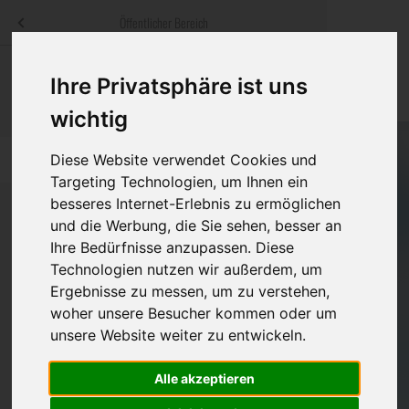
Menü
Öffentlicher Bereich
bestatter
.at
Sterbeanzeigen
Was ist zu tun
Traditionelle
Ihre Privatsphäre ist uns
Informationswebsite der österreichischen Bestatter
ch
Rat & Hilfe im Trauerfall
Bestattungsar
Alternative B
wichtig
Navigation
h
Ihre Bestatter
Leistungen de
Diese Website verwendet Cookies und
überspringen
Targeting Technologien, um Ihnen ein
besseres Internet-Erlebnis zu ermöglichen
Kosten
und die Werbung, die Sie sehen, besser an
Ihre Bedürfnisse anzupassen. Diese
Vorsorge
Bundesland
Technologien nutzen wir außerdem, um
Ergebnisse zu messen, um zu verstehen,
woher unsere Besucher kommen oder um
Burgenland
unsere Website weiter zu entwickeln.
Kärnten
Alle akzeptieren
Niederösterreich