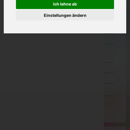
Ich lehne ab
Oberösterreich
Einstellungen ändern
Salzburg
Steiermark
Tirol
Vorarlberg
Bludenz
Bregenz
Dornbirn
Feldkirch
Wien