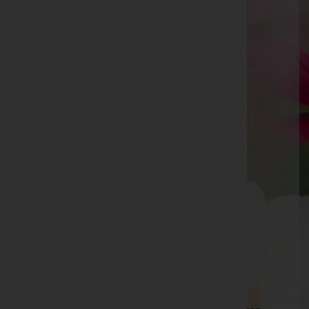
Petschenig Bestattung GmbH
Bregenz, Vorarlberg
Bregenz
Brielgasse 19, 6900 Bregenz
Bregenz
Mariahilfstraße 44, 6900 Bregenz
Götzis
Hauptstraße 4, 6840 Götzis
Aktuelle Todesfälle