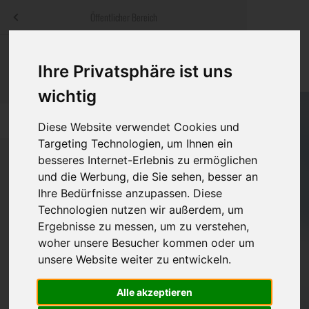
Menü
Öffentlicher Bereich
bestatter
.at
Sterbeanzeigen
Was ist zu tun
Traditionelle
Ihre Privatsphäre ist uns
Informationswebsite der österreichischen Bestatter
ch
Rat & Hilfe im Trauerfall
Bestattungsar
Alternative B
wichtig
Navigation
h
Ihre Bestatter
Leistungen de
überspringen
Diese Website verwendet Cookies und
Targeting Technologien, um Ihnen ein
Kosten
besseres Internet-Erlebnis zu ermöglichen
und die Werbung, die Sie sehen, besser an
Vorsorge
Ihre Bedürfnisse anzupassen. Diese
Bundesland
Technologien nutzen wir außerdem, um
Ergebnisse zu messen, um zu verstehen,
woher unsere Besucher kommen oder um
Burgenland
unsere Website weiter zu entwickeln.
Kärnten
Alle akzeptieren
Niederösterreich