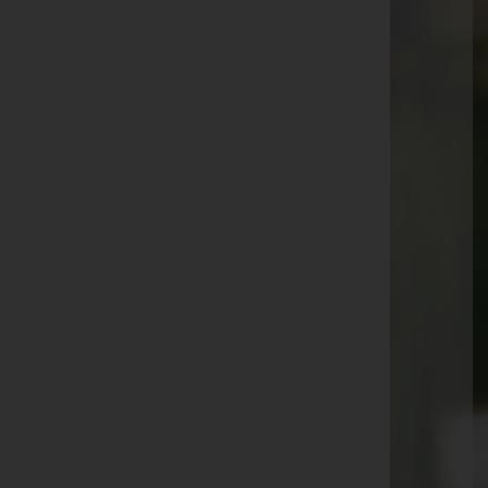
Karl Lambauer
Mathilde Jammernegg
Friederike Zöhrer
Herlinde Moser
Veronika Pichler
Mathilde Müller
Anna Seewald
Herbert Kainacher
Stefan Trummer
Monika Theißl
Mag. Dr. Johann Graupp
Siegfried Puntigam
Zäzilia Sauer