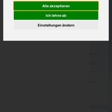
Alle akzeptieren
Oberösterreich
Salzburg
Ich lehne ab
Steiermark
Einstellungen ändern
Tirol
Vorarlberg
Bludenz
Bregenz
Dornbirn
Feldkirch
Wien