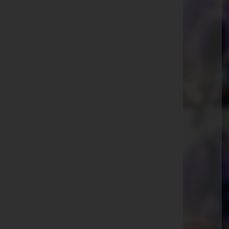
Schwanberg
Gressenberg 47, 8541 Schwanberg
Heuholz
Hauptstraße 82, 8502 Heuholz
Wies, Steiermark
Heckenweg 2, 8551 Wies, Steiermark
Lannach
Mühlgasse 3, Tür 2, 8502 Lannach
Deutschlandsberg
Nelkengasse 1-3, 8530 Deutschlandsberg
Graz