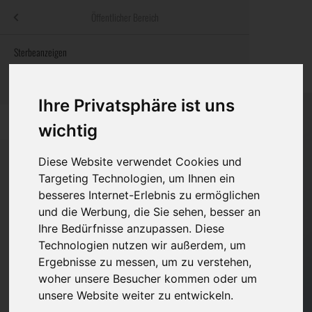
Menü
Öffentlicher Bereich
bestatter
.at
Sterbeanzeigen
Was ist zu tun
Traditionelle
Informationswebsite der österreichischen Bestatter
ch
Rat & Hilfe im Trauerfall
Bestattungsar
Alternative B
Ihre Privatsphäre ist uns
Navigation
h
Ihre Bestatter
Leistungen de
überspringen
wichtig
Kosten
Diese Website verwendet Cookies und
Targeting Technologien, um Ihnen ein
Vorsorge
besseres Internet-Erlebnis zu ermöglichen
Bundesland
und die Werbung, die Sie sehen, besser an
Ihre Bedürfnisse anzupassen. Diese
Technologien nutzen wir außerdem, um
Burgenland
Ergebnisse zu messen, um zu verstehen,
woher unsere Besucher kommen oder um
Kärnten
unsere Website weiter zu entwickeln.
Niederösterreich