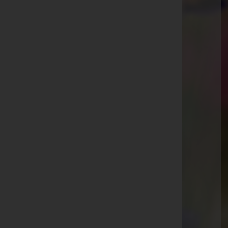
Kärntner Straße 225, 8053 Graz
Website:
http://pinter-bestattung.at
E-Mail:
bestattung@pinter-gmbh.at
Mobil: +436641602063
Telefon: +43316730703
Gleinstätten
Pistorf 193, 8443 Gleinstätten
Voitsberg
Hauptplatz 14, 8570 Voitsberg
Aktuelle Todesfälle
Peter Damjanovic
Johann Resch