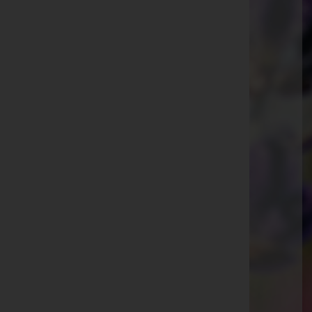
Hauptstraße 82, 8502 Heuholz
Wies, Steiermark
Heckenweg 2, 8551 Wies, Steiermark
Lannach
Mühlgasse 3, Tür 2, 8502 Lannach
Deutschlandsberg
Nelkengasse 1-3, 8530 Deutschlandsberg
Graz
Kärntner Straße 225, 8053 Graz
Website:
http://pinter-bestattung.at
E-Mail:
bestattung@pinter-gmbh.at
Mobil: +436641602063
Telefon: +43316730703