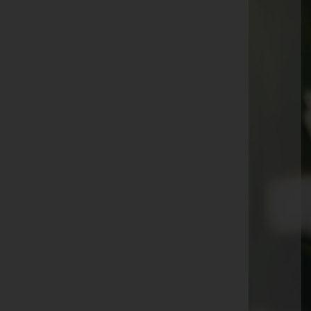
Alfred Pirker
Ernst Fuchs
Gertrude Riffel
Werner Anton Krammer
Karla Christine Reinisch
Alois Kiegerl
Erich Domes
Gerhard Maritschnegg
Robert Kiendl
Theresia Aldrian
Maria Klug
Franz Seiner
Dora Sommerauer