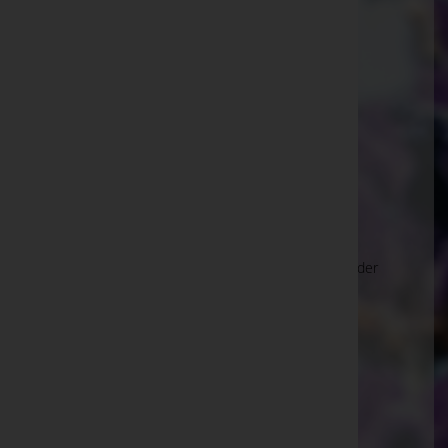
Stainz
An der Umfahrungsstraße 37, 8510 Stainz
Deutschlandsberg
Bad Gams 16a, 8524 Deutschlandsberg
Freidorf an der Laßnitz
Grazerstraße 256 (Wohnhaus), 8523 Freidorf an der
Laßnitz
Schwanberg
Gressenberg 47, 8541 Schwanberg
Heuholz