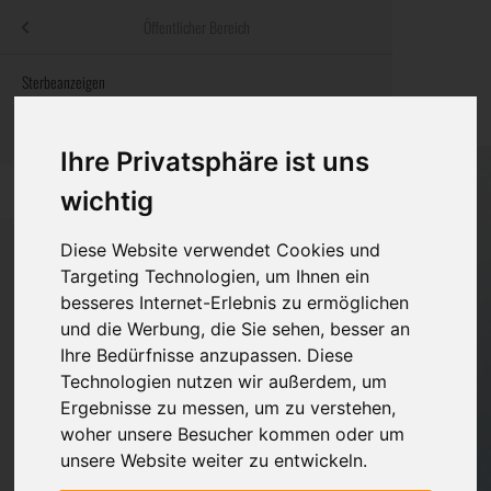
Menü
Öffentlicher Bereich
bestatter
.at
Sterbeanzeigen
Was ist zu tun
Traditionelle
Informationswebsite der österreichischen Bestatter
ch
Rat & Hilfe im Trauerfall
Bestattungsar
Alternative B
Ihre Privatsphäre ist uns
Navigation
h
Ihre Bestatter
Leistungen de
überspringen
wichtig
Kosten
Diese Website verwendet Cookies und
Targeting Technologien, um Ihnen ein
Vorsorge
besseres Internet-Erlebnis zu ermöglichen
Bundesland
und die Werbung, die Sie sehen, besser an
Ihre Bedürfnisse anzupassen. Diese
Technologien nutzen wir außerdem, um
Burgenland
Ergebnisse zu messen, um zu verstehen,
woher unsere Besucher kommen oder um
Kärnten
unsere Website weiter zu entwickeln.
Niederösterreich