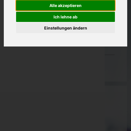
Alle akzeptieren
Oberösterreich
Ich lehne ab
Salzburg
Steiermark
Einstellungen ändern
Tirol
Vorarlberg
Wien
Pinter Gesellschaft m.b.H. -
Bestattungsunternehmen
Leibnitz, Steiermark
Website:
http://pinter-bestattung.at
E-Mail:
info@pinter-bestattung.at