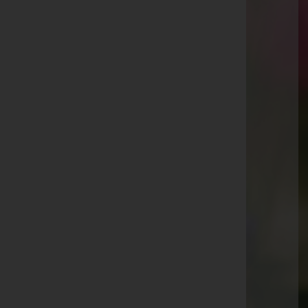
Gleinstätten
Pistorf 193, 8443 Gleinstätten
Voitsberg
Hauptplatz 14, 8570 Voitsberg
Aktuelle Todesfälle
Anna Kasper
Wilhelm Jauk
Anton Haring
Ludmilla Hopfer
Konrad Pistolnig
Reinhold Langer