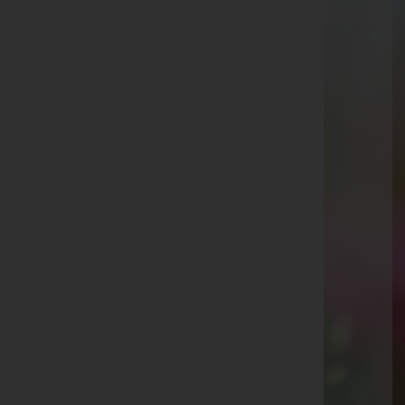
Hannersdorf
Nr. 62, 7473 Hannersdorf
Aktuelle Todesfälle
Margarethe Klepits -
Pfarrkirche Hannersdorf
Rosa Maria Siegl -
Pfarrkirche Hannersdorf
Maria Fixl -
Filialkirche Burg
Emma Julianna Gabriel -
Filialkirche Woppendorf
Cäcilia Prangl -
Kirche Burg
Rudolf Sinkovits -
Pfarrkirche Hannersdorf
Ilona Hegedüs -
Pfarrkirche Felsöcsatar
Ilona Hegedüs
Theresia Engelmajer -
Pfarrkirche Hannersdorf