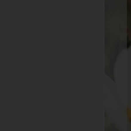
Franz Fabsits -
Aufbahrungshalle Burg
Erika Werderits -
10.30 Uhr, Friedhof Hannersdorf
Alexander Imre -
Burg Filialkirche
Herbert Siegl -
Hannersdorf Friedhof
Josef Dunst -
Hannersdorf Friedhof
Josef Kristaloczi -
Pfarrkirche Hannersdorf
Theresia Werderits -
Pfarrkirche Hannersdorf
Maria Muhr -
11.30 Uhr, Burg
Josef Fleischhacker -
Eisenberg Leichenhalle
Erich Guttmann -
Filialkirche Burg
Irmgard Gehring -
14 Uhr Filialkirche Woppendorf
Seite 1 von 2