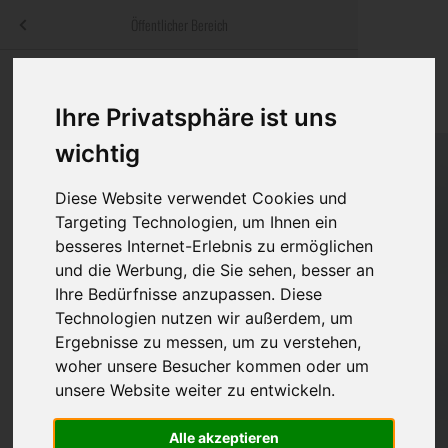
Menü
Öffentlicher Bereich
bestatter
.at
Sterbeanzeigen
Was ist zu tun
Traditionelle
Informationswebsite der österreichischen Bestatter
Ihre Privatsphäre ist uns
ch
Rat & Hilfe im Trauerfall
Bestattungsar
Alternative B
wichtig
Navigation
h
Ihre Bestatter
Leistungen de
überspringen
Diese Website verwendet Cookies und
Targeting Technologien, um Ihnen ein
Kosten
besseres Internet-Erlebnis zu ermöglichen
und die Werbung, die Sie sehen, besser an
Vorsorge
Bundesland
Ihre Bedürfnisse anzupassen. Diese
Technologien nutzen wir außerdem, um
Ergebnisse zu messen, um zu verstehen,
Burgenland
woher unsere Besucher kommen oder um
unsere Website weiter zu entwickeln.
Kärnten
Niederösterreich
Alle akzeptieren