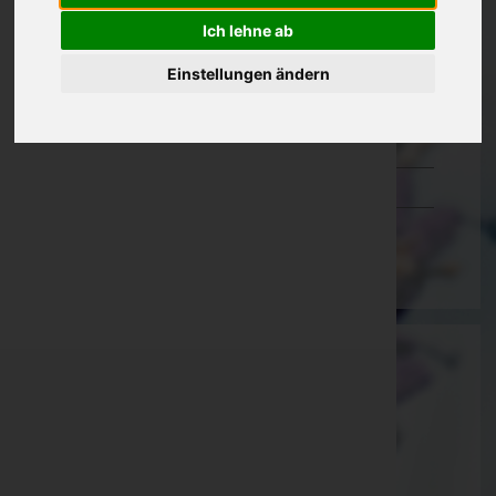
Oberösterreich
Ich lehne ab
Salzburg
Einstellungen ändern
Steiermark
Tirol
Vorarlberg
Wien
Reinhard Stefan Hörist
Oberwart, Burgenland
E-Mail:
kathrinstark76@gmx.at